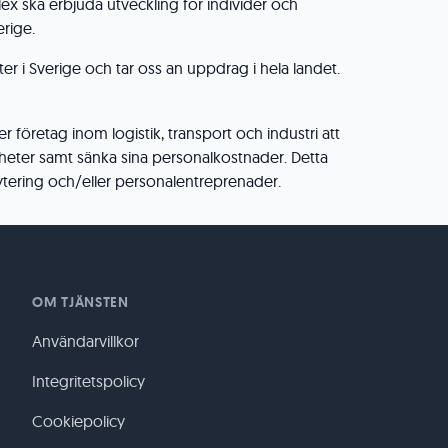
ex ska erbjuda utveckling för individer och
erige.
rter i Sverige och tar oss an uppdrag i hela landet.
 företag inom logistik, transport och industri att
heter samt sänka sina personalkostnader. Detta
tering och/eller personalentreprenader.
OM TJÄNSTEN
Användarvillkor
Integritetspolicy
Cookiepolicy