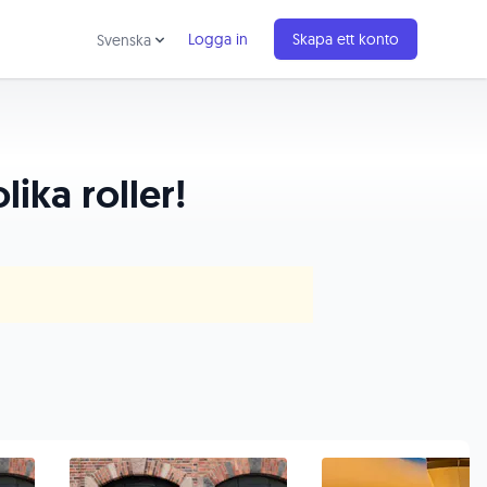
Logga in
Skapa ett konto
Svenska
lika roller!