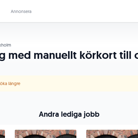
Annonsera
kholm
g med manuellt körkort till o
 söka längre
Andra lediga jobb