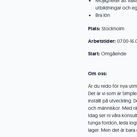
Möjligheter att väx
utbildningar och eg
Bra lön
Plats:
Stockholm
Arbetstider:
07.00-16.
Start:
Omgående
Om oss:
Är du redo för nya ut
Det är vi som är Simp
inställt på utveckling. D
och människor. Med rätt
Idag ser ni våra konsul
tunga fordon, leda log
lager. Men det är bara e