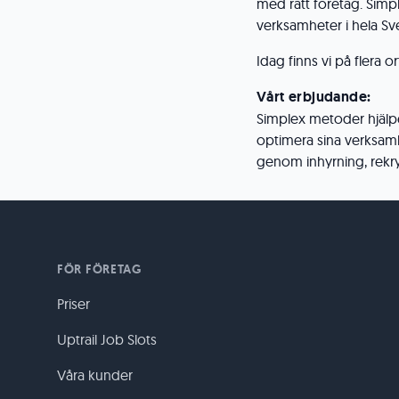
med rätt företag. Simpl
verksamheter i hela Sv
Idag finns vi på flera o
Vårt erbjudande:
Simplex metoder hjälper
optimera sina verksam
genom inhyrning, rekry
FÖR FÖRETAG
Priser
Uptrail Job Slots
Våra kunder