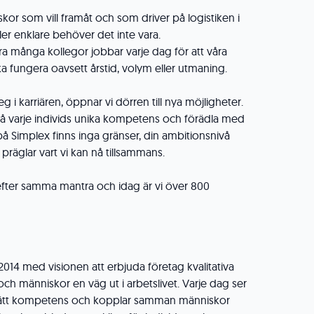
kor som vill framåt och som driver på logistiken i
ller enklare behöver det inte vara.
ra många kollegor jobbar varje dag för att våra
 fungera oavsett årstid, volym eller utmaning.
g i karriären, öppnar vi dörren till nya möjligheter.
a på varje individs unika kompetens och förädla med
på Simplex finns inga gränser, din ambitionsnivå
präglar vart vi kan nå tillsammans.
 efter samma mantra och idag är vi över 800
014 med visionen att erbjuda företag kvalitativa
h människor en väg ut i arbetslivet. Varje dag ser
ttar rätt kompetens och kopplar samman människor