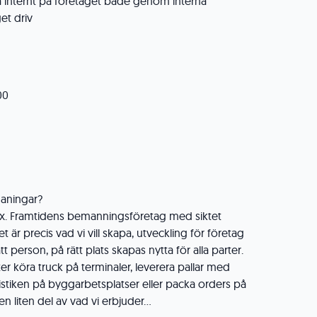
a internt på företaget både genom interna
et driv
00
maningar?
lex. Framtidens bemanningsföretag med siktet
et är precis vad vi vill skapa, utveckling för företag
 person, på rätt plats skapas nytta för alla parter.
ter köra truck på terminaler, leverera pallar med
istiken på byggarbetsplatser eller packa orders på
n liten del av vad vi erbjuder...