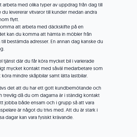
arbeta med olika typer av uppdrag från dag till
du levererar vitvaror till kunder medan andra
om flytt.
omma att arbeta med däckskifte på en
 det kan du komma att hämta in möbler från
 till bestämda adresser. En annan dag kanske du
ag.
el tjänst där du får köra mycket bil i varierade
ldigt mycket kontakt med såväl medarbetare som
öra mindre skåpbilar samt lätta lastbilar.
 krävs det att du har ett gott kundbemötande och
ch trevlig då du om dagarna är i ständig kontakt
att jobba både ensam och i grupp så att vara
pelare är något du trivs med. Att du är stark i
ssa dagar kan vara fysiskt krävande.