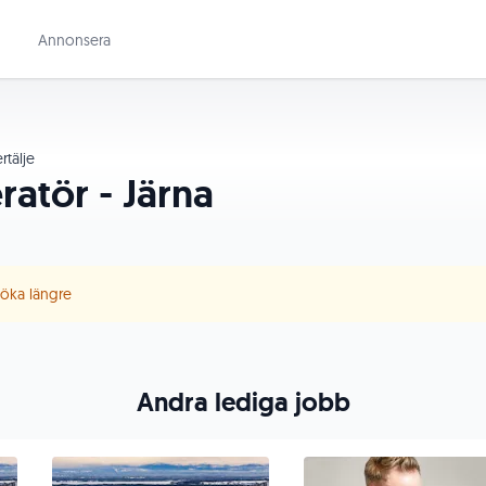
Annonsera
tälje
atör - Järna
 söka längre
Andra lediga jobb