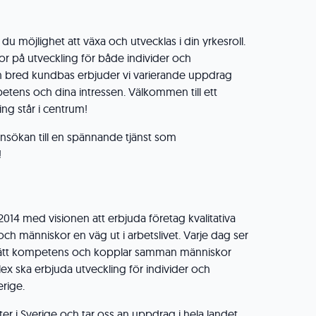
du möjlighet att växa och utvecklas i din yrkesroll.
ror på utveckling för både individer och
n bred kundbas erbjuder vi varierande uppdrag
tens och dina intressen. Välkommen till ett
ing står i centrum!
ökan till en spännande tjänst som
!
014 med visionen att erbjuda företag kvalitativa
h människor en väg ut i arbetslivet. Varje dag ser
ttar rätt kompetens och kopplar samman människor
ex ska erbjuda utveckling för individer och
erige.
rter i Sverige och tar oss an uppdrag i hela landet.