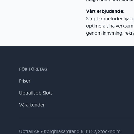
Vårt erbjudande:
Simplex metoder hjälper
optimera sina verksam
genom inhyrning, rekry
FÖR FÖRETAG
Priser
Uptrail Job Slots
Våra kunder
Uptrail AB • Korgmakargränd 6, 111 22, Stockholm