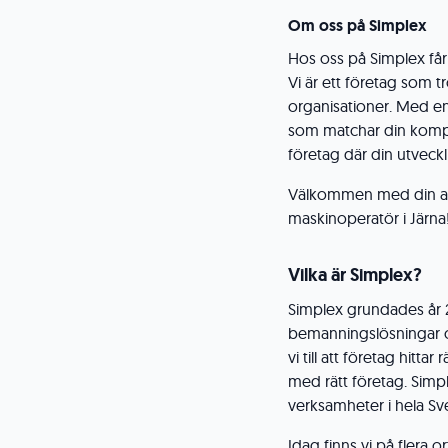
Om oss på Simplex
Hos oss på Simplex får 
Vi är ett företag som t
organisationer. Med e
som matchar din kompe
företag där din utveckl
Välkommen med din ans
maskinoperatör i Järna
Vilka är Simplex?
Simplex grundades år 2
bemanningslösningar oc
vi till att företag hi
med rätt företag. Simpl
verksamheter i hela Sv
Idag finns vi på flera o