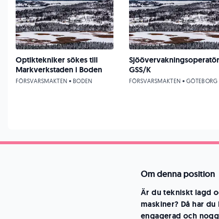
Optiktekniker sökes till
Sjöövervakningsoperatö
Markverkstaden i Boden
GSS/K
FÖRSVARSMAKTEN • BODEN
FÖRSVARSMAKTEN • GÖTEBORG
Om denna position
Är du tekniskt lagd o
maskiner? Då har du h
engagerad och noggra