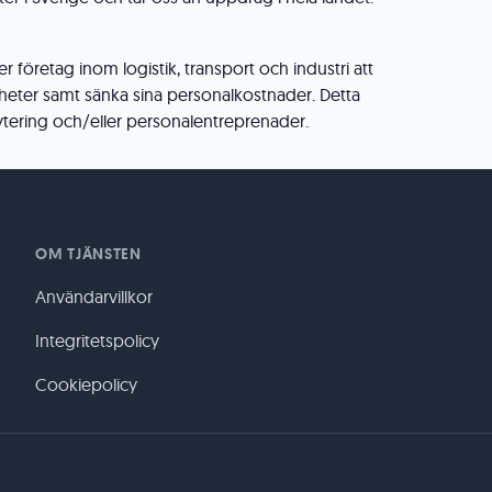
 företag inom logistik, transport och industri att
heter samt sänka sina personalkostnader. Detta
tering och/eller personalentreprenader.
OM TJÄNSTEN
Användarvillkor
Integritetspolicy
Cookiepolicy