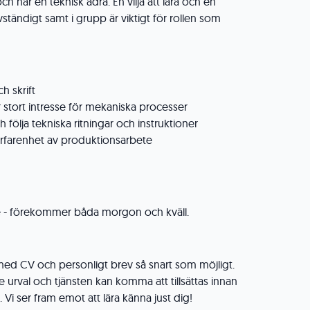
h har en teknisk ådra. En vilja att lära och en
vständigt samt i grupp är viktigt för rollen som
h skrift
r stort intresse för mekaniska processer
 följa tekniska ritningar och instruktioner
rfarenhet av produktionsarbete
de - förekommer båda morgon och kväll.
med CV och personligt brev så snart som möjligt.
 urval och tjänsten kan komma att tillsättas innan
Vi ser fram emot att lära känna just dig!