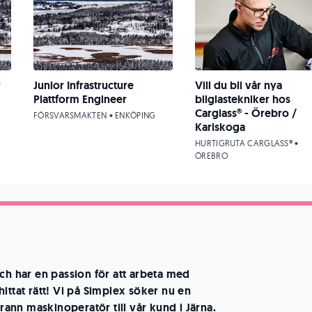
r
Junior Infrastructure
Vill du bli vår nya
Plattform Engineer
bilglastekniker hos
Carglass® - Örebro /
FÖRSVARSMAKTEN • ENKÖPING
Karlskoga
HURTIGRUTA CARGLASS® •
ÖREBRO
ch har en passion för att arbeta med
ittat rätt! Vi på Simplex söker nu en
nn maskinoperatör till vår kund i Järna.