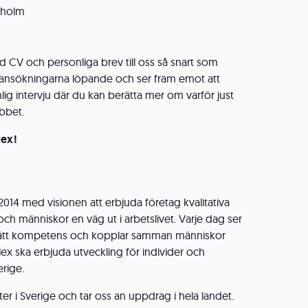
kholm
 CV och personliga brev till oss så snart som
 ansökningarna löpande och ser fram emot att
nlig intervju där du kan berätta mer om varför just
obbet.
lex!
014 med visionen att erbjuda företag kvalitativa
h människor en väg ut i arbetslivet. Varje dag ser
ttar rätt kompetens och kopplar samman människor
ex ska erbjuda utveckling för individer och
erige.
rter i Sverige och tar oss an uppdrag i hela landet.