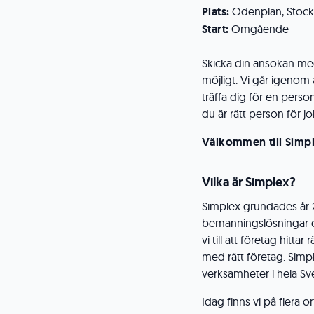
Plats:
Odenplan, Stoc
Start:
Omgående
Skicka din ansökan med
möjligt. Vi går igenom
träffa dig för en perso
du är rätt person för j
Välkommen till Simp
Vilka är Simplex?
Simplex grundades år 2
bemanningslösningar oc
vi till att företag hi
med rätt företag. Simpl
verksamheter i hela Sv
Idag finns vi på flera o