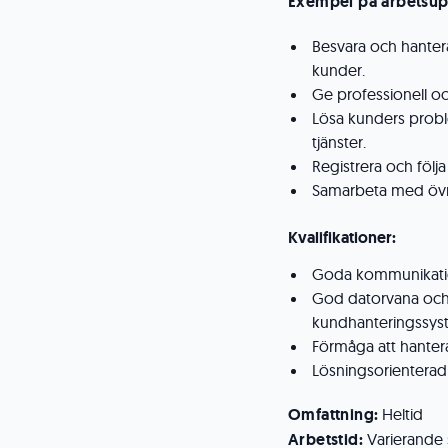
Exempel på arbetsup
Besvara och hanter
kunder.
Ge professionell oc
Lösa kunders prob
tjänster.
Registrera och föl
Samarbeta med övrig
Kvalifikationer:
Goda kommunikations
God datorvana och 
kundhanteringssys
Förmåga att hantera
Lösningsorienterad 
Omfattning:
Heltid
Arbetstid:
Varierande 