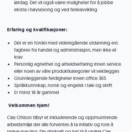
lørdag. Det vil også være muligheter for å jobbe
ekstra i høysesong og ved ferieavvikling
Erfaring og k
valifikasjoner:
Det er en fordel med videregående utdanning evt.
fagbrev fra handel og administrasjon, men ikke et
krav
Personlig egnethet og arbeidserfaring innen service
eller noen av våre produktkategorier vil vektlegges
Grunnleggende ferdigheter innen office 365
Språkkunnskap; norsk og engelsk i tale og skrift
Er minst 18 år gammel
Velkommen hjem!
Clas Ohlson tilbyr et inkluderende og oppmuntrende
arbeidsmiljø der alle forventes å ta initiativ og tore å
prøve nye ting. Din drivkraft og lyst til å utvikle Clas