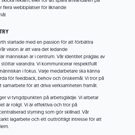
t skicka reklam, eller för att spåra användaren på
r flera webbplatser för liknande
ål.
STRY
rth startade med en passion för att förbättra
år vision är att vara det ledande
är människan är i centrum. Vår identitet präglas av
vi stöttar varandra. Vi kommunicerar respektfullt
människan i fokus. Varje medarbetare ska känna
hörda för feedback, behov och önskemål. Vi tror på
tt samarbete för att driva verksamheten framåt.
gger vi tyngdpunkten på arbetsglädje. Vi arbetar
t är roligt. Vi är effektiva och tror på
traliserad styrning som gör skillnad. Vår
kt lagarbete och ett outtröttligt intresse för att
blem.