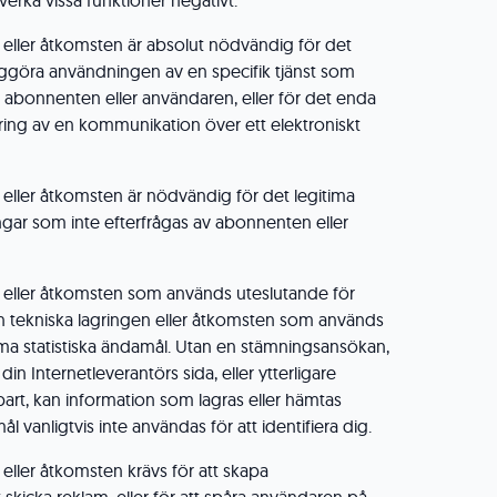
erka vissa funktioner negativt.
 eller åtkomsten är absolut nödvändig för det
liggöra användningen av en specifik tjänst som
v abonnenten eller användaren, eller för det enda
öring av en kommunikation över ett elektroniskt
 eller åtkomsten är nödvändig för det legitima
lningar som inte efterfrågas av abonnenten eller
 eller åtkomsten som används uteslutande för
en tekniska lagringen eller åtkomsten som används
ma statistiska ändamål. Utan en stämningsansökan,
n din Internetleverantörs sida, eller ytterligare
 part, kan information som lagras eller hämtas
l vanligtvis inte användas för att identifiera dig.
eller åtkomsten krävs för att skapa