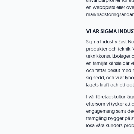
användarprofiler för at
en webbplats eller öve
marknadsföringsändam
VI ÄR SIGMA INDU
Sigma Industry East No
produkter och teknik. V
teknikkonsultbolaget d
en familjär känsla där 
och fattar beslut med 
sig sedd, och vi är ly
lagets kraft och ett go
I vår företagskultur lä
eftersom vi tycker att de
engagemang samt decen
framgång bygger på star
lösa våra kunders pro