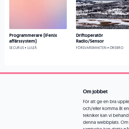
Programmerare (iFenix
Driftoperatör
affärssystem)
Radio/Sensor
SECURUS • LULEÅ
FÖRSVARSMAKTEN • ÖREBRO
Om jobbet
För att ge en bra upple
och/eller komma åt enh
tekniker kan vi behand
denna webbplats. Om du