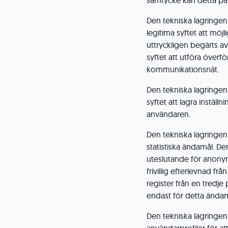
samtycke kan detta påv
Den tekniska lagringen
legitima syftet att möj
uttryckligen begärts a
syftet att utföra överf
kommunikationsnät.
Den tekniska lagringen
syftet att lagra instäl
användaren.
Den tekniska lagringen
statistiska ändamål. D
uteslutande för anony
frivillig efterlevnad frå
register från en tredje
endast för detta ändamå
Den tekniska lagringen 