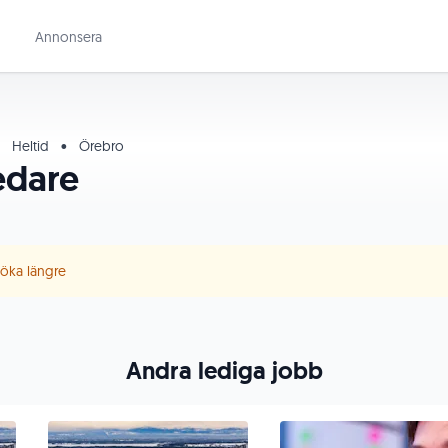
Annonsera
Heltid
•
Örebro
edare
 söka längre
Andra lediga jobb