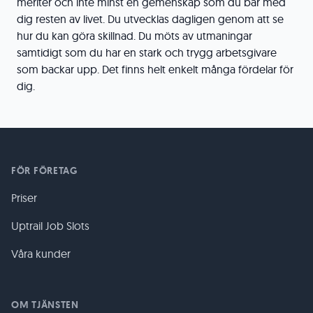
meriter och inte minst en gemenskap som du bär med
dig resten av livet. Du utvecklas dagligen genom att se
hur du kan göra skillnad. Du möts av utmaningar
samtidigt som du har en stark och trygg arbetsgivare
som backar upp. Det finns helt enkelt många fördelar för
dig.
FÖR FÖRETAG
Priser
Uptrail Job Slots
Våra kunder
OM TJÄNSTEN