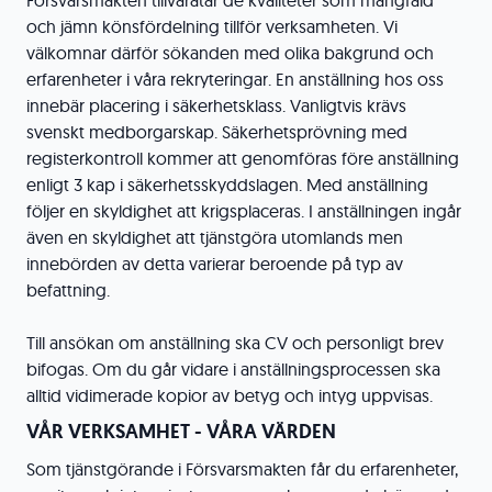
Försvarsmakten tillvaratar de kvaliteter som mångfald
och jämn könsfördelning tillför verksamheten. Vi
välkomnar därför sökanden med olika bakgrund och
erfarenheter i våra rekryteringar. En anställning hos oss
innebär placering i säkerhetsklass. Vanligtvis krävs
svenskt medborgarskap. Säkerhetsprövning med
registerkontroll kommer att genomföras före anställning
enligt 3 kap i säkerhetsskyddslagen. Med anställning
följer en skyldighet att krigsplaceras. I anställningen ingår
även en skyldighet att tjänstgöra utomlands men
innebörden av detta varierar beroende på typ av
befattning.
Till ansökan om anställning ska CV och personligt brev
bifogas. Om du går vidare i anställningsprocessen ska
alltid vidimerade kopior av betyg och intyg uppvisas.
VÅR VERKSAMHET - VÅRA VÄRDEN
Som tjänstgörande i Försvarsmakten får du erfarenheter,