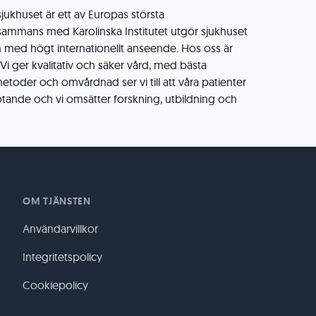
sjukhuset är ett av Europas största
llsammans med Karolinska Institutet utgör sjukhuset
 med högt internationellt anseende. Hos oss är
. Vi ger kvalitativ och säker vård, med bästa
etoder och omvårdnad ser vi till att våra patienter
ötande och vi omsätter forskning, utbildning och
OM TJÄNSTEN
Användarvillkor
Integritetspolicy
Cookiepolicy