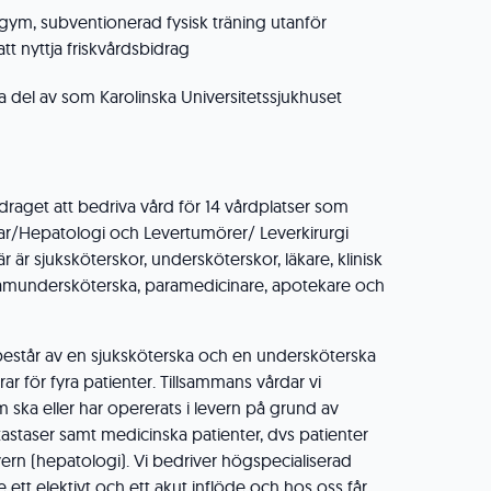
algym, subventionerad fysisk träning utanför
 att nyttja friskvårdsbidrag
 ta del av som Karolinska Universitetssjukhuset
raget att bedriva vård för 14 vårdplatser som
r/Hepatologi och Levertumörer/ Leverkirurgi
r är sjuksköterskor, undersköterskor, läkare, klinisk
amundersköterska, paramedicinare, apotekare och
består av en sjuksköterska och en undersköterska
r för fyra patienter. Tillsammans vårdar vi
m ska eller har opererats i levern på grund av
tastaser samt medicinska patienter, dvs patienter
ern (hepatologi). Vi bedriver högspecialiserad
ett elektivt och ett akut inflöde och hos oss får