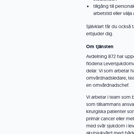
tillgång till person
arbetstid eller välja
Självklart får du också
erbjuder dig.
Om tjänsten
Avdelning B72 har uppd
flödena Leversjukdoma
delar. Vi som arbetar hä
omvårdnadsledare, te
en omvårdnadschef.
Vi arbetar i team som 
som tillsammans ansvara
kirurgiska patienter so
primär cancer eller me
med svår sjukdom i lev
akutsjukvård med både 