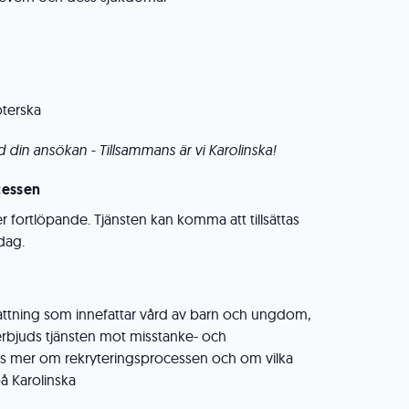
öterska
in ansökan - Tillsammans är vi Karolinska!
cessen
er fortlöpande. Tjänsten kan komma att tillsättas
dag.
efattning som innefattar vård av barn och ungdom,
erbjuds tjänsten mot misstanke- och
Läs mer om rekryteringsprocessen och om vilka
å Karolinska