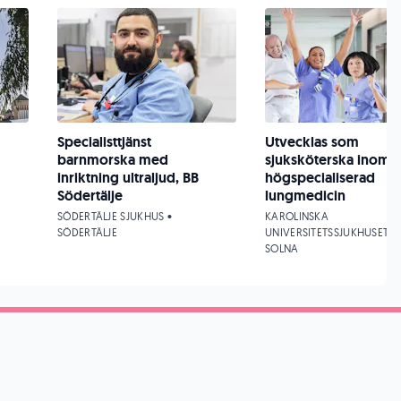
Specialisttjänst
Utvecklas som
barnmorska med
sjuksköterska inom
inriktning ultraljud, BB
högspecialiserad
Södertälje
lungmedicin
SÖDERTÄLJE SJUKHUS •
KAROLINSKA
SÖDERTÄLJE
UNIVERSITETSSJUKHUSET •
SOLNA