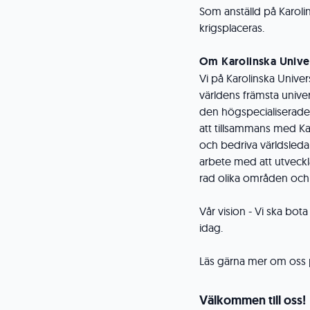
Som anställd på Karoli
krigsplaceras.
Om Karolinska Univer
Vi på Karolinska Univers
världens främsta univer
den högspecialiserad
att tillsammans med Kar
och bedriva världsleda
arbete med att utveckl
rad olika områden och
Vår vision - Vi ska bot
idag.
Läs gärna mer om oss p
Välkommen till oss!