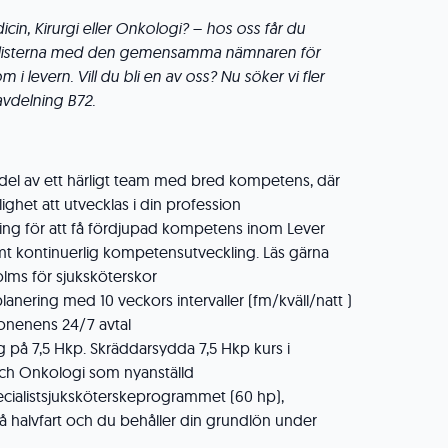
icin, Kirurgi eller Onkologi? – hos oss får du
ialisterna med den gemensamma nämnaren för
 i levern. Vill du bli en av oss? Nu söker vi fler
davdelning B72.
i del av ett härligt team med bred kompetens, där
het att utvecklas i din profession
dning för att få fördjupad kompetens inom Lever
t kontinuerlig kompetensutveckling. Läs gärna
ms för sjuksköterskor
lanering med 10 veckors intervaller (fm/kväll/natt )
ionenens 24/7 avtal
 på 7,5 Hkp. Skräddarsydda 7,5 Hkp kurs i
ch Onkologi som nyanställd
ecialistsjuksköterskeprogrammet (60 hp),
å halvfart och du behåller din grundlön under