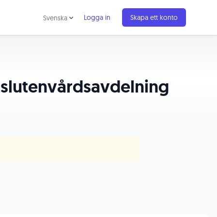
Logga in
Skapa ett konto
Svenska
k slutenvårdsavdelning