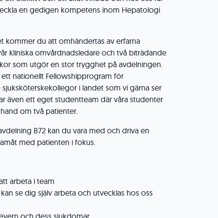
tveckla en gedigen kompetens inom Hepatologi
ket kommer du att omhändertas av erfarna
år kliniska omvårdnadsledare och två biträdande
skor som utgör en stor trygghet på avdelningen.
 ett nationellt Fellowshipprogram för
 sjuksköterskekollegor i landet som vi gärna ser
 har även ett eget studentteam där våra studenter
hand om två patienter.
avdelning B72 kan du vara med och driva en
amåt med patienten i fokus.
 att arbeta i team
kan se dig själv arbeta och utvecklas hos oss
r levern och dess sjukdomar