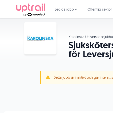
Lediga jobb
Offentlig sektor
Karolinska Universitetssjukh
Sjuksköter
för Levers
Detta jobb är inaktivt och går inte att