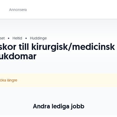
Annonsera
uset
•
Heltid
•
Huddinge
skor till kirurgisk/medicins
jukdomar
 söka längre
Andra lediga jobb