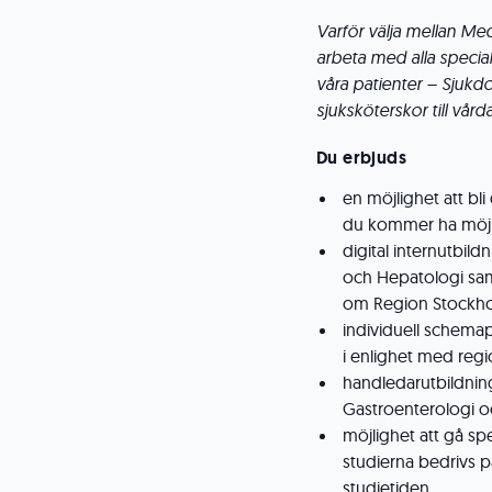
Varför välja mellan Med
arbeta med alla spec
våra patienter – Sjukdom
sjuksköterskor till vår
Du erbjuds
en möjlighet att bl
du kommer ha möjlig
digital internutbil
och Hepatologi sam
om Region Stockhol
individuell schemap
i enlighet med reg
handledarutbildning
Gastroenterologi o
möjlighet att gå sp
studierna bedrivs p
studietiden