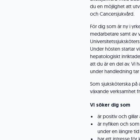
du en möjlighet att u
och Cancersjukvård.
För dig som är ny i yr
medarbetare samt av v
Universitetssjuksköter
Under hösten startar vi
hepatologiskt inriktade
att du är en del av. Vi
under handledning tar 
Som sjuksköterska på 
växande verksamhet fr
Vi söker dig som
är positiv och gillar
är nyfiken och som 
under en längre tid
har ett intresse fö