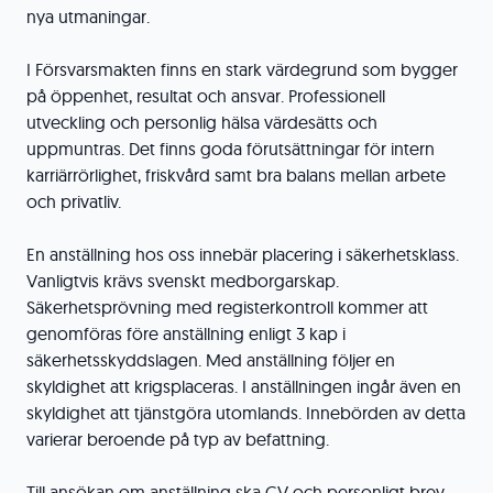
nya utmaningar.
I Försvarsmakten finns en stark värdegrund som bygger
på öppenhet, resultat och ansvar. Professionell
utveckling och personlig hälsa värdesätts och
uppmuntras. Det finns goda förutsättningar för intern
karriärrörlighet, friskvård samt bra balans mellan arbete
och privatliv.
En anställning hos oss innebär placering i säkerhetsklass.
Vanligtvis krävs svenskt medborgarskap.
Säkerhetsprövning med registerkontroll kommer att
genomföras före anställning enligt 3 kap i
säkerhetsskyddslagen. Med anställning följer en
skyldighet att krigsplaceras. I anställningen ingår även en
skyldighet att tjänstgöra utomlands. Innebörden av detta
varierar beroende på typ av befattning.
Till ansökan om anställning ska CV och personligt brev