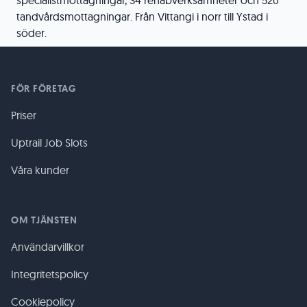
specialistmottagningar, 34 rehabverksamheter och 520
tandvårdsmottagningar. Från Vittangi i norr till Ystad i
söder.
FÖR FÖRETAG
Priser
Uptrail Job Slots
Våra kunder
OM TJÄNSTEN
Användarvillkor
Integritetspolicy
Cookiepolicy