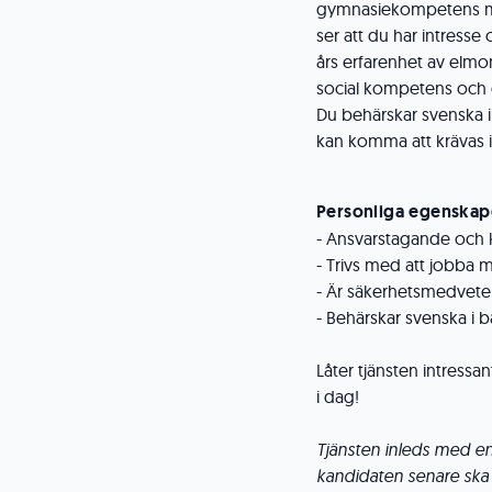
gymnasiekompetens med
ser att du har intress
års erfarenhet av elmo
social kompetens och du
Du behärskar svenska i 
kan komma att krävas i 
Personliga egenskap
- Ansvarstagande och 
- Trivs med att jobba
- Är säkerhetsmedvete
- Behärskar svenska i bå
Låter tjänsten intressa
i dag!
Tjänsten inleds med e
kandidaten senare ska 