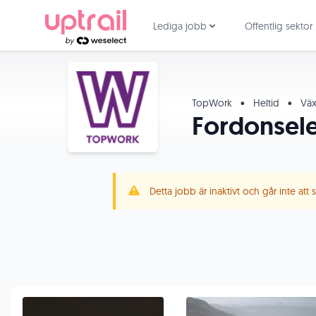
Lediga jobb
Offentlig sektor
TopWork
•
Heltid
•
Väx
Fordonsele
Detta jobb är inaktivt och går inte att