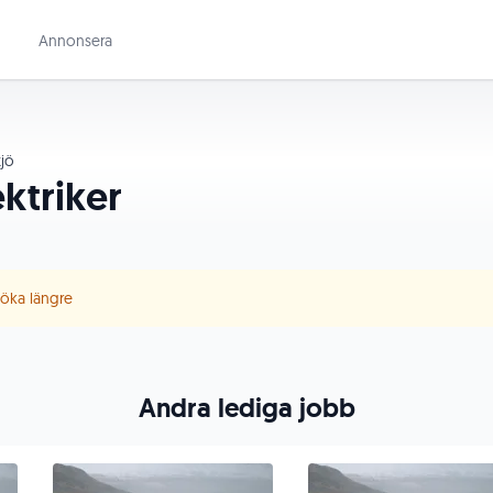
Annonsera
jö
ktriker
 söka längre
Andra lediga jobb