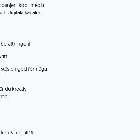
mpanjer i köpt media
ch digitala kanaler.
 befattningen!
ift.
rstås en god förmåga
är du kreativ,
xibel
rån 6 maj till 16