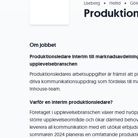
Liseberg
•
Heltid
•
Göt
Produktion
Om jobbet
Produktionsledare Interim till marknadsavdelning
upplevelsebranschen
Produktionsledares arbetsuppgifter är främst att 
driva kommunikationsuppdrag som fördelas till 
Inhouse-team.
Varför en interim produktionsledare?
Företaget i upplevelsebranschen växer med nyöpp
större upplevelseområde och ökar därmed behovet
leverera all kommunikation med ett utökat erbju
sommaren 2024 planeras en omfattande produkti