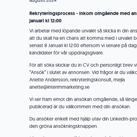
augusti 2024
Rekryteringsprocess - inkom omgående med an
januari kl 12:00
Vi arbetar med löpande urvalet så skicka in din 
att du skall ha en chans att komma med i urvalet 
senast 8 Januari kl 12:00 eftersom vi senare på dag
kandidater för vår uppdragsgivare.
För att söka skickar du in CV och personligt brev
”Ansök” i slutet av annonsen. Vid frågor är du vä
Anette Andersson, rekryteringskonsult, mejla
anette@interimmarketing.se
Vi ser fram emot din ansökan omgående, så läng
publicerad är du välkommen med din ansökan.
Du ansöker enkelt med hjälp utav din LinkedIn-prof
den gröna ansökningsknappen.