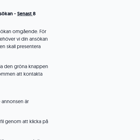
sökan -
Senast
8
ansökan omgående. För
behöver vi din ansökan
en skall presentera
 via den gröna knappen
lkommen att kontakta
e annonsen är
il genom att klicka på