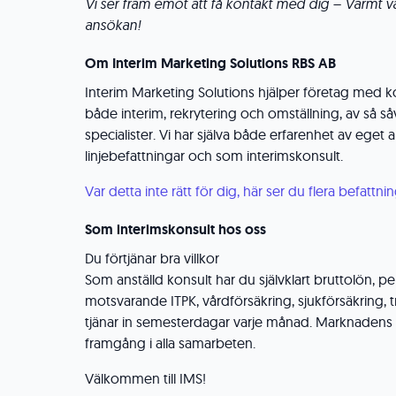
Vi ser fram emot att få kontakt med dig – Varmt
ansökan!
Om Interim Marketing Solutions RBS AB
Interim Marketing Solutions hjälper företag med 
både interim, rekrytering och omställning, av så s
specialister. Vi har själva både erfarenhet av eget a
linjebefattningar och som interimskonsult.
Var detta inte rätt för dig, här ser du flera befattning
Som interimskonsult hos oss
Du förtjänar bra villkor
Som anställd konsult har du självklart bruttolön, p
motsvarande ITPK, vårdförsäkring, sjukförsäkring,
tjänar in semesterdagar varje månad. Marknadens b
framgång i alla samarbeten.
Välkommen till IMS!