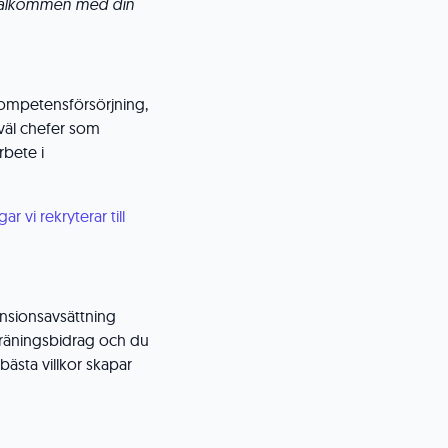
 välkommen med din
kompetensförsörjning,
åväl chefer som
rbete i
ar vi rekryterar till
ensionsavsättning
 träningsbidrag och du
ästa villkor skapar