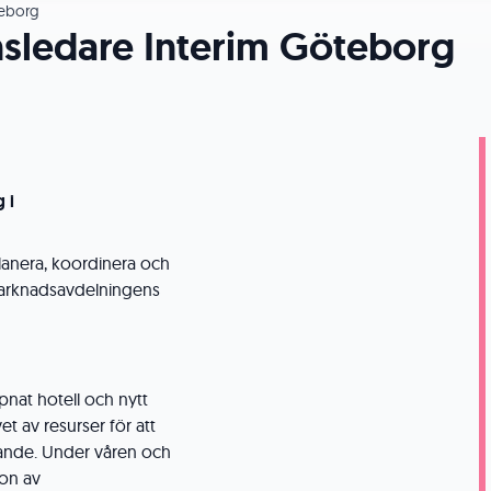
eborg
sledare Interim Göteborg
 i
planera, koordinera och
marknadsavdelningens
nat hotell och nytt
 av resurser för att
dande. Under våren och
on av