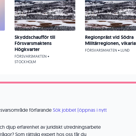
Skyddschaufför till
Regionpräst vid Södra
Försvarsmaktens
Militärregionen, vikaria
Högkvarter
FÖRSVARSMAKTEN • LUND
FÖRSVARSMAKTEN •
STOCKHOLM
ansvarsområde förfarande
Sök jobbet (öppnas i nytt
ch djup erfarenhet av juridiskt utredningsarbete
rågor? Som rättslig expert hos oss får du