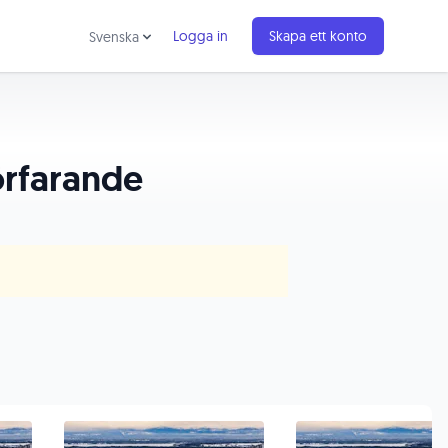
Logga in
Skapa ett konto
Svenska
örfarande