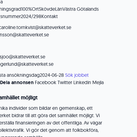
ga
ttningsgrad100%OrtSkövdeLänVästra Götalands
ensnummer2024/298Kontakt
 caroline.tornkvist@skatteverket.se
jonsson@skatteverket.se
.sjoo@skatteverket.se
fagerlund@skatteverket.se
ista ansökningsdag2024-06-28
Sök jobbet
Dela annonsen
Facebook Twitter Linkedin Mejla
amhället möjligt
unika individer som bildar en gemenskap, ett
rket bidrar till att göra det samhället möjligt. Vi
ställa finansieringen av det offentliga. Av vägar
llektivtrafik. Vi gör det genom att folkbokföra,