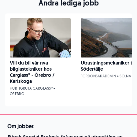
Andra lediga jobb
Vill du bli vår nya
Utrustningsmekaniker till
bilglastekniker hos
Södertälje
Carglass® - Örebro /
FORDONSAKADEMIN • SOLNA
Karlskoga
HURTIGRUTA CARGLASS® •
ÖREBRO
Om jobbet
Eitech Special Projects fokuserar på utveckling av