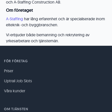
och A-Staffing Construction AB.
Om företaget
A-Staffing
​ har lång erfarenhet och är specialiserade inom
elteknik- och byggbranschen.
Vi erbjuder både bemanning och rekrytering av
yrkesarbetare och tjänstemän.
FÖR FÖRETAG
Priser
Uptrail Job Slots
Våra kunder
OM TJÄNSTEN