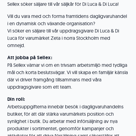
Sellex söker säljare till vår säljkår för Di Luca & Di Luca!
Vill du vara med och forma framtidens dagligvaruhandel
i en dynamisk och växande organisation?
Vi söker en säljare till vår uppdragsgivare Di Luca & Di
Luca för varumärket Zeta i norra Stockholm med
omnejd.
Att jobba på Sellex:
På Sellex värnar vi om en trivsam arbetsmiljö med tydliga
mål och korta beslutsvägar. Vi vill skapa en familjär känsla
där vi driver framgång tillsammans med våra
uppdragsgivare som ett team.
Din roll:
Arbetsuppgifterna innebär besök i dagligvaruhandelns
butiker, för att där stärka varumärkets position och
synlighet i butik. Du arbetar med införsäljning av nya
produkter i sortimentet, genomför kampanjer och
aktiviteter för att driva försäljning samt säkerställer att