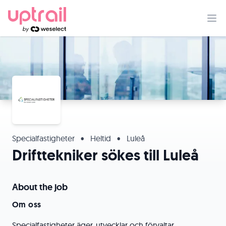
Specialfastigheter
•
Heltid
•
Luleå
Drifttekniker sökes till Luleå
About the job
Om oss
Specialfastigheter äger, utvecklar och förvaltar