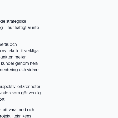
de strategiska
 – hur häftigt är inte
ertis och
ny teknik till verkliga
spunkten mellan
åra kunder genom hela
lementering och vidare
spektiv, erfarenheter
vation som gör verklig
ort.
er att vara med och
ojekt i teknikens