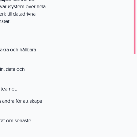
ukvarusystem över hela
rk till datadrivna
ster.
äkra och hållbara
n, data och
 teamet.
andra för att skapa
rat om senaste