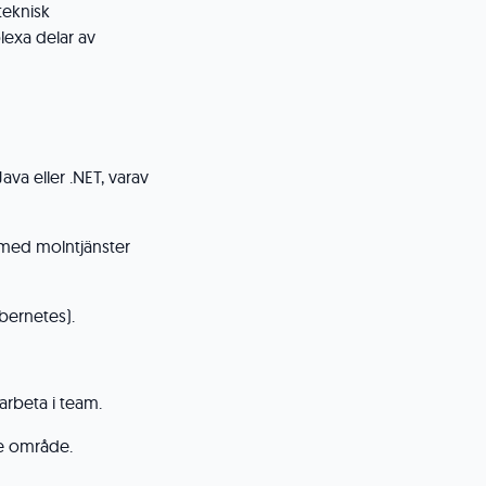
teknisk
lexa delar av
ava eller .NET, varav
a med molntjänster
bernetes).
rbeta i team.
e område.