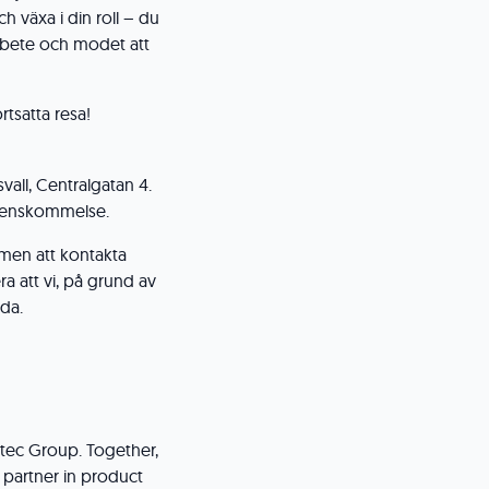
h växa i din roll – du
arbete och modet att
tsatta resa!
vall, Centralgatan 4.
verenskommelse.
men att kontakta
ra att vi, på grund av
ida.
tec Group. Together,
 partner in product