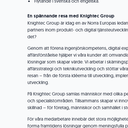
Flytande i svenska och engelska.
En spännande resa med Knightec Group
Knightec Group är idag en av Norra Europas ledan
partners inom produkt- och digital tjänsteutveckling
det?
Genom att förena ingenjörskompetens, digital exp
affärsförståelse hjälper vi våra kunder att omvandla 
lösningar som skapar värde. Vi arbetar i skärning
affärsstrategi och teknikutveckling och stöttar v
resan – från de första idéerna till utveckling, imp
utveckling.
På Knightec Group samlas människor med olika per
och specialistområden. Tillsammans skapar vi inno
skillnad – för företag, människor och samhället i st
För våra medarbetare innebär det stora möjlighet
forma framtidens lösningar genom meningsfulla pr