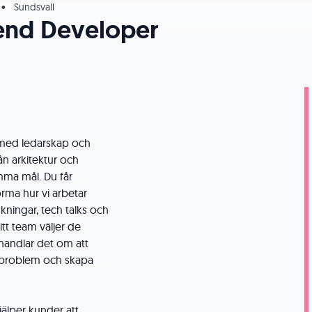
•
Sundsvall
end Developer
 med ledarskap och
rån arkitektur och
mma mål. Du får
orma hur vi arbetar
ningar, tech talks och
tt team väljer de
 handlar det om att
a problem och skapa
älper kunder att