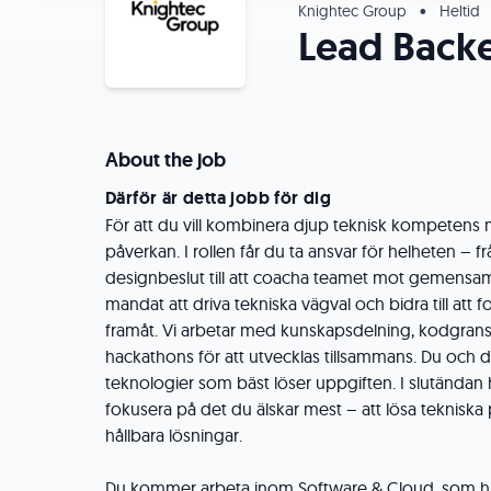
Knightec Group
•
Heltid
Lead Back
About the job
Därför är detta jobb för dig
För att du vill kombinera djup teknisk kompetens
påverkan. I rollen får du ta ansvar för helheten – f
designbeslut till att coacha teamet mot gemensa
mandat att driva tekniska vägval och bidra till att f
framåt. Vi arbetar med kunskapsdelning, kodgransk
hackathons för att utvecklas tillsammans. Du och di
teknologier som bäst löser uppgiften. I slutändan
fokusera på det du älskar mest – att lösa teknisk
hållbara lösningar.
Du kommer arbeta inom Software & Cloud, som hj