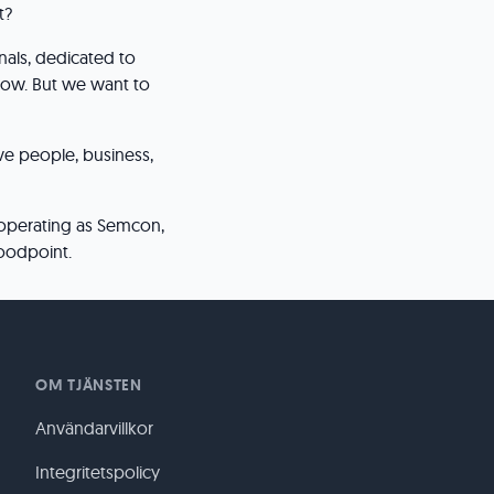
t?
nals, dedicated to
row. But we want to
ve people, business,
 operating as Semcon,
oodpoint.
OM TJÄNSTEN
Användarvillkor
Integritetspolicy