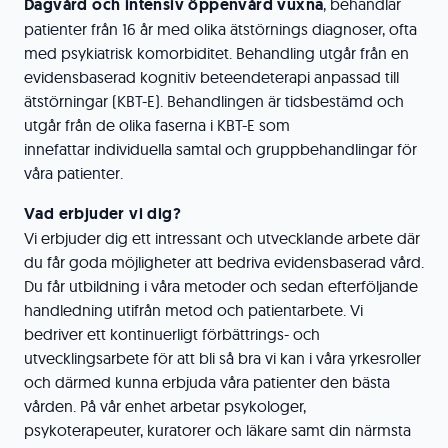
Dagvård och intensiv öppenvård vuxna
, behandlar
patienter från 16 år med olika ätstörnings diagnoser, ofta
med psykiatrisk komorbiditet. Behandling utgår från en
evidensbaserad kognitiv beteendeterapi anpassad till
ätstörningar (KBT-E). Behandlingen är tidsbestämd och
utgår från de olika faserna i KBT-E som
innefattar
individuella samtal och gruppbehandlingar för
våra patienter.
Vad erbjuder vi dig?
Vi erbjuder dig ett intressant och utvecklande arbete där
du får goda möjligheter att bedriva evidensbaserad vård.
Du får utbildning i våra metoder och sedan efterföljande
handledning utifrån metod och patientarbete. Vi
bedriver ett kontinuerligt förbättrings- och
utvecklingsarbete för att bli så bra vi kan i våra yrkesroller
och därmed kunna erbjuda våra patienter den bästa
vården. På vår enhet arbetar psykologer,
psykoterapeuter, kuratorer och läkare samt din närmsta