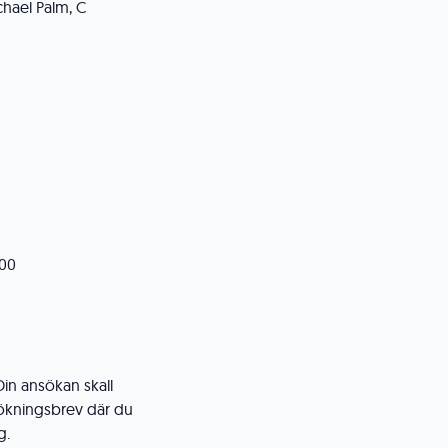
hael Palm, C
 00
in ansökan skall
sökningsbrev där du
g.