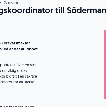
•
Strängnäs
gskoordinator till Söderma
m Försvarsmakten,
 Då är det är jobbet
uppdrag kräver en stor
 en viktig del av
h bidra till en säkrare
inator för att stärka