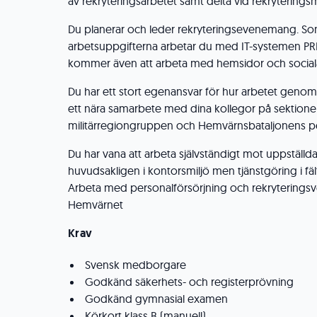
av rekryteringsarbetet samt delta vid rekryterings
Du planerar och leder rekryteringsevenemang. So
arbetsuppgifterna arbetar du med IT-systemen PR
kommer även att arbeta med hemsidor och social
Du har ett stort egenansvar för hur arbetet genom
ett nära samarbete med dina kollegor på sektione
militärregiongruppen och Hemvärnsbataljonens p
Du har vana att arbeta självständigt mot uppställda
huvudsakligen i kontorsmiljö men tjänstgöring i f
Arbeta med personalförsörjning och rekrytering
Hemvärnet
Krav
Svensk medborgare
Godkänd säkerhets- och registerprövning
Godkänd gymnasial examen
Körkort klass B (manuell)