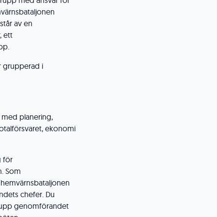
grupp med ansvar för
mvärnsbataljonen
står av en
 ett
pp.
r grupperad i
r med planering,
otalförsvaret, ekonomi
 för
n. Som
ll hemvärnsbataljonen
ndets chefer. Du
lja upp genomförandet