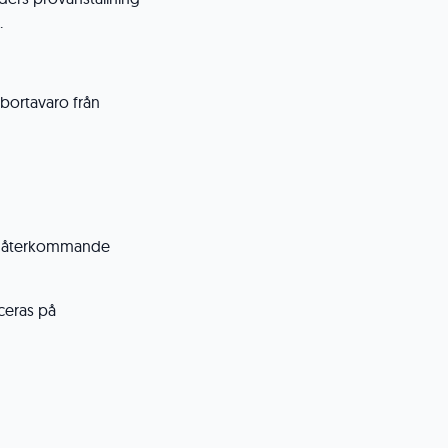
.
 bortavaro från
e), återkommande
ceras på