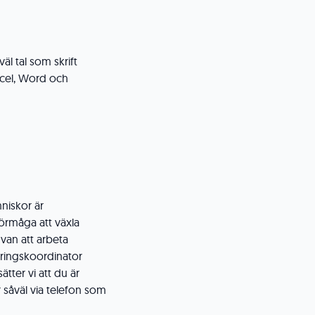
l tal som skrift
xcel, Word och
niskor är
örmåga att växla
 van att arbeta
eringskoordinator
ter vi att du är
 såväl via telefon som