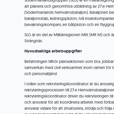
Södermanlandsgruppen (SLG) är en militärregion
att planera och genomföra utbildning av 27:e He
(Södermanlands hemvärnsbataljon). Bataljonen be
bataljonsstab, ledningspluton, två insatskompanier,
bevakningskompani, en båtpluton och en flyggru
SLG är en del av Militärregionen Mitt (MR M) och ä
Strängnäs.
Huvudsakliga arbetsuppgifter
Befattningen tillhör plansektionen som bl.a. jobba
samverkan med civil verksamhet inom ramen för t
och personaltjänst
I rollen som rekryteringskoordinator är du ansvarig
rekryteringsprocessen till 27:e Hemvärnsbataljone
rekryteringskoordinator driver du rekryteringen ti
och ansvarar för att koordinera arbetet med förba
ansvarar vidare för att strukturera, stödja och fö