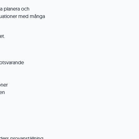
a planera och
i situationer med många
et.
 motsvarande
oner
ten
aders provanställning