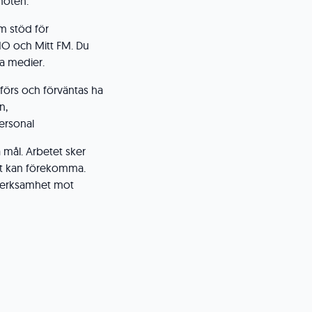
möten.
m stöd för
IO och Mitt FM. Du
a medier.
förs och förväntas ha
n,
ersonal
 mål. Arbetet sker
ält kan förekomma.
sverksamhet mot