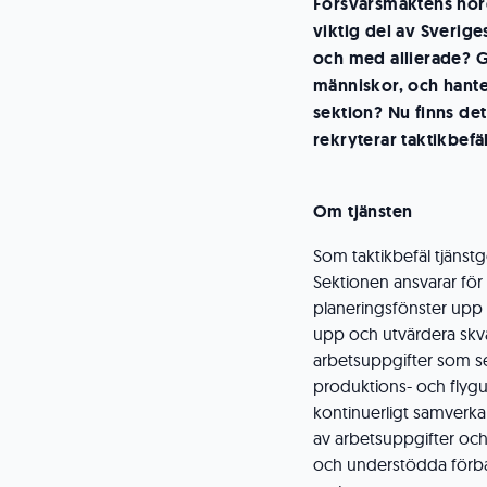
Försvarsmaktens nord
viktig del av Sverig
och med allierade? G
människor, och hante
sektion? Nu finns det
rekryterar taktikbef
Om tjänsten
Som taktikbefäl tjäns
Sektionen ansvarar för
planeringsfönster upp t
upp och utvärdera sk
arbetsuppgifter som sek
produktions- och flyg
kontinuerligt samverk
av arbetsuppgifter oc
och understödda förban