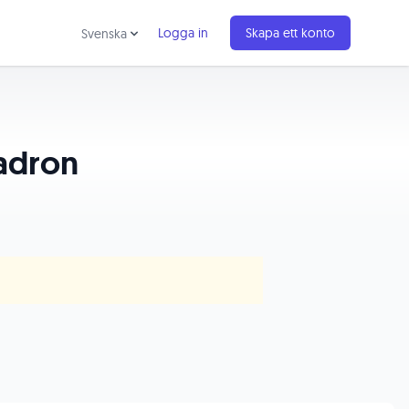
Logga in
Skapa ett konto
Svenska
vadron