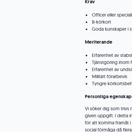
Krav
Officer eller specia
B-körkort
Goda kunskaper i sv
Meriterande
Erfarenhet av stabst
Tjänstgöring inom
Erfarenhet av unds
Militärt förarbevis
Tyngre körkortsbe
Personliga egenskap
Vi söker dig som trivs
given uppgift. I detta 
för att komma framåt i
social förmåga då fler