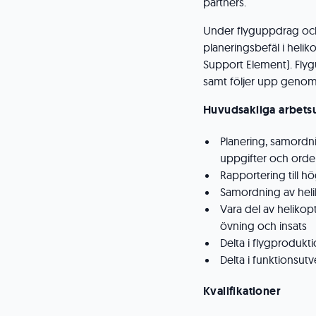
partners.
Under flyguppdrag och
planeringsbefäl i hel
Support Element). Fly
samt följer upp genom
Huvudsakliga arbets
Planering, samordn
uppgifter och orde
Rapportering till 
Samordning av hel
Vara del av heliko
övning och insats
Delta i flygprodukt
Delta i funktionsu
Kvalifikationer