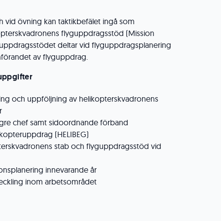
 vid övning kan taktikbefälet ingå som
ikopterskvadronens flyguppdragsstöd (Mission
guppdragsstödet deltar vid flyguppdragsplanering
förandet av flyguppdrag.
uppgifter
ing och uppföljning av helikopterskvadronens
r
högre chef samt sidoordnande förband
ikopteruppdrag (HELIBEG)
pterskvadronens stab och flyguppdragsstöd vid
ionsplanering innevarande år
tveckling inom arbetsområdet