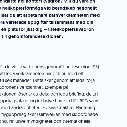
ligaste helikopterskvadron? Vill du vara en
es helikopterförmåga vid beredskap nationellt
illar du att arbeta nära kärnverksamheten med
ra varierade uppgifter tillsammans med din
 en plats för just dig – 1.Helikopterskvadron
äl till genomförandesektionen.
tgör du vid skvadronens genomförandesektion (S3).
 att leda verksamheten här och nu med ett
ill sex månader. Detta sker genom att leda, följa
vadronens verksamhet. Exempel på
tionen löser är att delta och leda briefing, delta i
uppdragsplanering inklusive hantera HELIBEG samt
a med andra enheter i Försvarsmakten. Hantering
h flyguppdrag sker i samverkan med sidoordnade
d, inklusive myndigheter och internationella