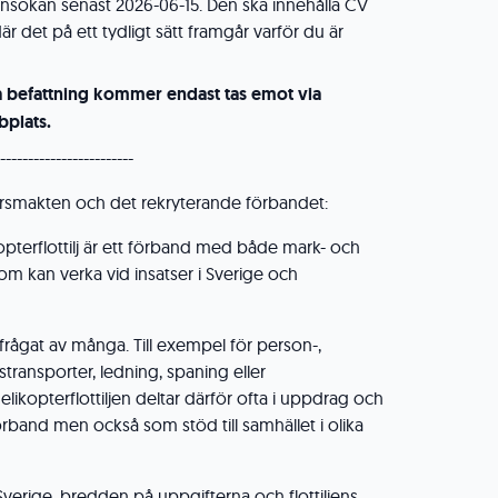
ökan senast 2026-06-15. Den ska innehålla CV
är det på ett tydligt sätt framgår varför du är
a befattning kommer endast tas emot via
plats.
------------------------
rsmakten och det rekryterande förbandet:
pterflottilj är ett förband med både mark- och
som kan verka vid insatser i Sverige och
frågat av många. Till exempel för person-,
dstransporter, ledning, spaning eller
ikopterflottiljen deltar därför ofta i uppdrag och
band men också som stöd till samhället i olika
 Sverige, bredden på uppgifterna och flottiljens