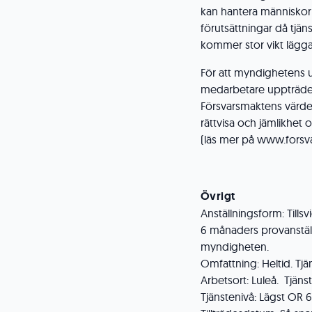
kan hantera människor 
förutsättningar då tjän
kommer stor vikt lägga
För att myndighetens u
medarbetare uppträder
Försvarsmaktens värdeg
rättvisa och jämlikhet
(läs mer på www.forsv
Övrigt
Anställningsform: Tills
6 månaders provanställn
myndigheten.
Omfattning: Heltid. Tj
Arbetsort: Luleå. Tjän
Tjänstenivå: Lägst OR 6