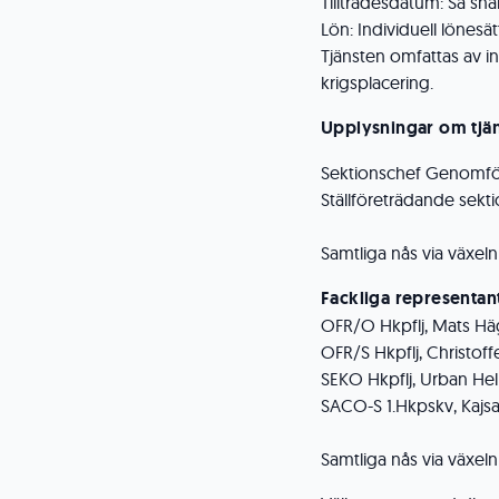
Tillträdesdatum: Så sn
Lön: Individuell lönesä
Tjänsten omfattas av in
krigsplacering.
Upplysningar om tjän
Sektionschef Genomfö
Ställföreträdande sek
Samtliga nås via växel
Fackliga representan
OFR/O Hkpflj, Mats H
OFR/S Hkpflj, Christoffe
SEKO Hkpflj, Urban Hel
SACO-S 1.Hkpskv, Kajs
Samtliga nås via växel