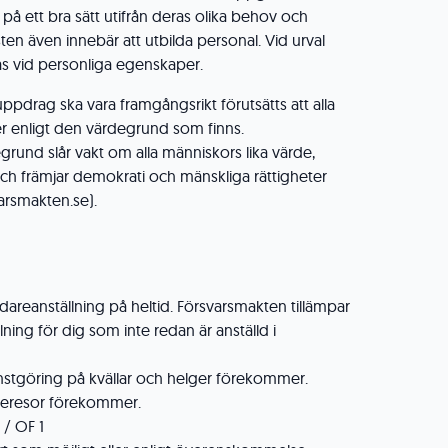
på ett bra sätt utifrån deras olika behov och
sten även innebär att utbilda personal. Vid urval
s vid personliga egenskaper.
ppdrag ska vara framgångsrikt förutsätts att alla
 enligt den värdegrund som finns.
rund slår vakt om alla människors lika värde,
 och främjar demokrati och mänskliga rättigheter
arsmakten.se).
vidareanställning på heltid. Försvarsmakten tillämpar
ing för dig som inte redan är anställd i
änstgöring på kvällar och helger förekommer.
steresor förekommer.
 / OF 1