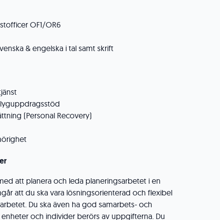
listofficer OF1/OR6
enska & engelska i tal samt skrift
jänst
 flyguppdragsstöd
ättning (Personal Recovery)
hörighet
er
 med att planera och leda planeringsarbetet i en
ingår att du ska vara lösningsorienterad och flexibel
 arbetet. Du ska även ha god samarbets- och
a enheter och individer berörs av uppgifterna. Du