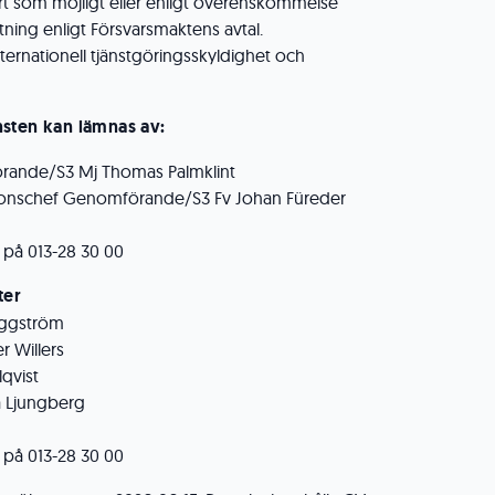
art som möjligt eller enligt överenskommelse
ttning enligt Försvarsmaktens avtal.
ternationell tjänstgöringsskyldighet och
sten kan lämnas av:
rande/S3 Mj Thomas Palmklint
tionschef Genomförande/S3 Fv Johan Füreder
n på 013-28 30 00
ter
äggström
r Willers
lqvist
a Ljungberg
n på 013-28 30 00