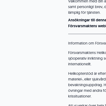
Välkommen med din ans
samt personligt brev, d
lämplig för tjänsten.
Ansökningar till denn
Försvarsmaktens webb
--------------------------------
Information om Försva
Försvarsmaktens Heliko
sjöoperativ inriktning 
internationellt.
Helikopterstöd är efter
materiel-, eller sjukvår
bevakningsuppdrag. Hel
övningar med andra för
krissituationer.
Att vi verkar över hela