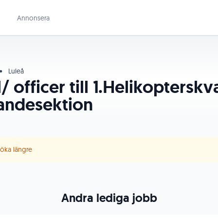
Annonsera
•
Luleå
/ officer till 1.Helikoptersk
ndesektion
 söka längre
Andra lediga jobb