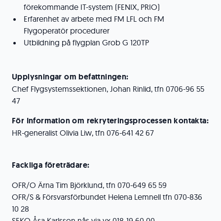
förekommande IT-system (FENIX, PRIO)
Erfarenhet av arbete med FM LFL och FM
Flygoperatör procedurer
Utbildning på flygplan Grob G 120TP
Upplysningar om befattningen:
Chef Flygsystemssektionen, Johan Rinlid, tfn 0706-96 55
47
För Information om rekryteringsprocessen kontakta:
HR-generalist Olivia Liw, tfn 076-641 42 67
Fackliga företrädare:
OFR/O Ärna Tim Björklund, tfn 070-649 65 59
OFR/S & Försvarsförbundet Helena Lemnell tfn 070-836
10 28
SEKO Åsa Karlsson nås via vx 018-19 60 00