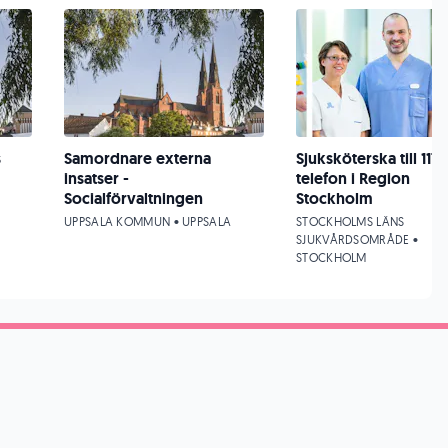
s
Samordnare externa
Sjuksköterska till 117
insatser -
telefon i Region
Socialförvaltningen
Stockholm
UPPSALA KOMMUN • UPPSALA
STOCKHOLMS LÄNS
SJUKVÅRDSOMRÅDE •
STOCKHOLM