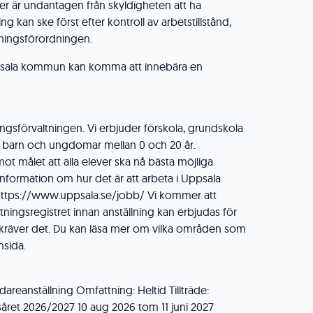
eller är undantagen från skyldigheten att ha
ing kan ske först efter kontroll av arbetstillstånd,
änningsförordningen.
ppsala kommun kan komma att innebära en
ingsförvaltningen. Vi erbjuder förskola, grundskola
 barn och ungdomar mellan 0 och 20 år.
ot målet att alla elever ska nå bästa möjliga
information om hur det är att arbeta i Uppsala
ttps://www.uppsala.se/jobb/ Vi kommer att
ningsregistret innan anställning kan erbjudas för
g kräver det. Du kan läsa mer om vilka områden som
msida.
idareanställning Omfattning: Heltid Tillträde:
såret 2026/2027 10 aug 2026 tom 11 juni 2027