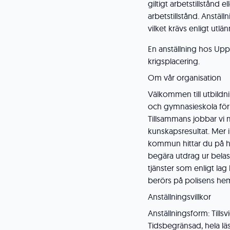
giltigt arbetstillstånd 
arbetstillstånd. Anställn
vilket krävs enligt utl
En anställning hos U
krigsplacering.
Om vår organisation
Välkommen till utbildn
och gymnasieskola för
Tillsammans jobbar vi m
kunskapsresultat. Mer 
kommun hittar du på h
begära utdrag ur belast
tjänster som enligt la
berörs på polisens he
Anställningsvillkor
Anställningsform: Tillsv
Tidsbegränsad, hela lä