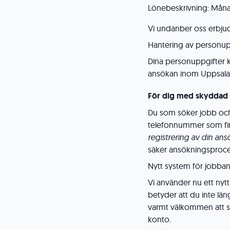
Lönebeskrivning: Mån
Vi undanber oss erbju
Hantering av personup
Dina personuppgifter k
ansökan inom Uppsal
För dig med skyddad i
Du som söker jobb och
telefonnummer som fin
registrering av din an
säker ansökningsproce
Nytt system för jobba
Vi använder nu ett nyt
betyder att du inte lä
varmt välkommen att sk
konto.