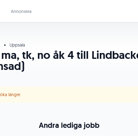
Annonsera
d
•
Uppsala
, ma, tk, no åk 4 till Lindbac
nsad)
 söka längre
Andra lediga jobb