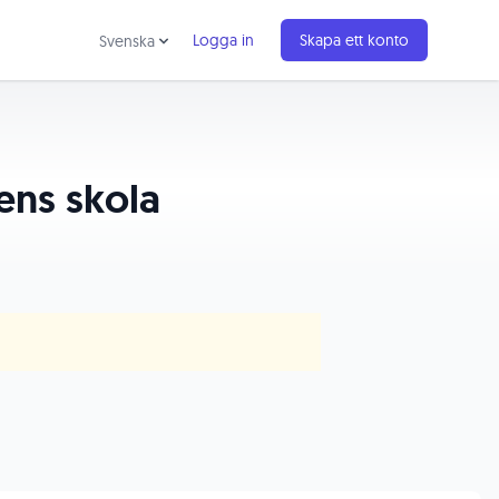
Logga in
Skapa ett konto
Svenska
kens skola