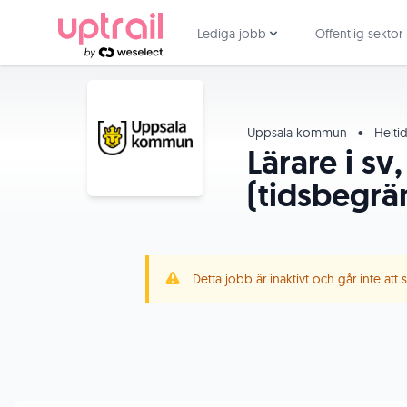
Lediga jobb
Offentlig sektor
Uppsala kommun
•
Helti
Lärare i sv
(tidsbegrä
Detta jobb är inaktivt och går inte att