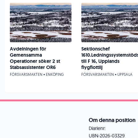
Avdelningen för
Sektionschef
Gemensamma
1610.Ledningssystemstöd
Operationer söker 2 st
till F 16, Upplands
Stabsassistenter OR6
flygflottilj
FÖRSVARSMAKTEN • ENKÖPING
FÖRSVARSMAKTEN • UPPSALA
Om denna position
Diarienr:
UBN-2026-03329