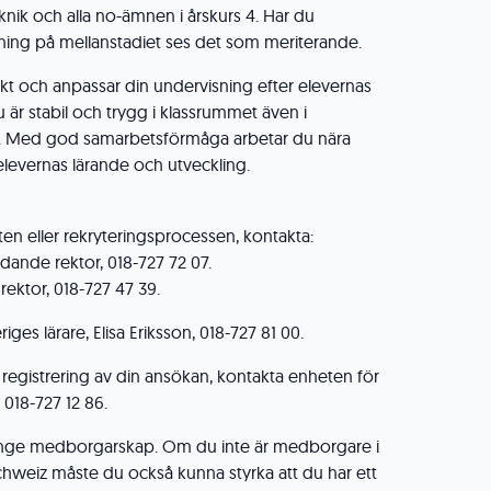
knik och alla no-ämnen i årskurs 4. Har du
ning på mellanstadiet ses det som meriterande.
kt och anpassar din undervisning efter elevernas
u är stabil och trygg i klassrummet även i
. Med god samarbetsförmåga arbetar du nära
 elevernas lärande och utveckling.
ten eller rekryteringsprocessen, kontakta:
dande rektor, 018-727 72 07.
ektor, 018-727 47 39.
riges lärare, Elisa Eriksson, 018-727 81 00.
 registrering av din ansökan, kontakta enheten för
018-727 12 86.
ange medborgarskap. Om du inte är medborgare i
Schweiz måste du också kunna styrka att du har ett