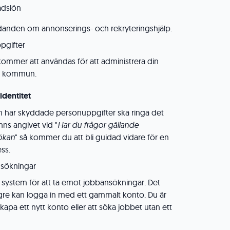
adslön
danden om annonserings- och rekryteringshjälp.
pgifter
ommer att användas för att administrera din
a kommun.
dentitet
 har skyddade personuppgifter ska ringa det
ns angivet vid "
Har du frågor gällande
sökan
" så kommer du att bli guidad vidare för en
ss.
nsökningar
t system för att ta emot jobbansökningar. Det
ngre kan logga in med ett gammalt konto. Du är
apa ett nytt konto eller att söka jobbet utan ett