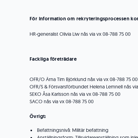
För Information om rekryteringsprocessen kon
HR-generalist Olivia Liw nås via vx 08-788 75 00
Fackliga företrädare
OFR/O Ärna Tim Björklund nåx via vx 08-788 75 00
OFR/S & Försvarsförbundet Helena Lemnell nås via
SEKO Åsa Karlsson nås via vx 08-788 75 00
SACO nås via vx 08-788 75 00
Övrigt:
Befattningsnivå: Militär befattning
Anställningsform: Tillsvidareanställning som i