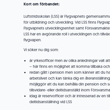
Kort om förbandet:
Luftstridsskolan (LSS) är Flygvapnets gemensa
för utbildning och utveckling. Vid LSS finns Flygvap
Flygvapnets utvecklingsenhet samt Försvarsmakte
LSS har en avgörande roll i utvecklingen och tillvä
flygvapen.
Vi söker nu dig som:
är yrkesofficer men av olika anledningar valt a
– här finns en möjlighet att komma tillbaka och 
redan gått i pension men som känner att du har
arbetslivet och kan tänka dig en återanställning
möjliggör att du kan behålla din pension och s
tillsvidare- eller deltidsanställd inom Försvarsm
idag är reservofficer och är intresserad av en til
deltidsanställning vid LSS