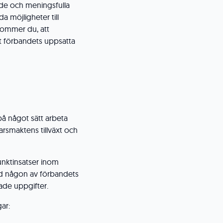
nde och meningsfulla
a möjligheter till
 kommer du, att
t förbandets uppsatta
å något sätt arbeta
arsmaktens tillväxt och
punktinsatser inom
id någon av förbandets
sade uppgifter.
ar: