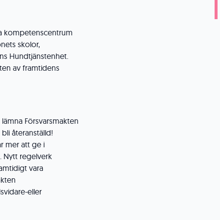
mma kompetenscentrum
nets skolor,
ns Hundtjänstenhet.
xten av framtidens
tt lämna Försvarsmakten
bli återanställd!
 mer att ge i
. Nytt regelverk
amtidigt vara
akten
lsvidare-eller