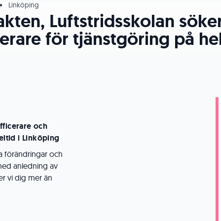
•
Linköping
kten, Luftstridsskolan söker
erare för tjänstgöring på hel
fficerare och
eltid i Linköping
ra förändringar och
– med anledning av
r vi dig mer än