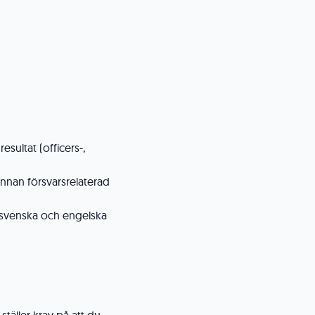
ultat (officers-,
annan försvarsrelaterad
å svenska och engelska