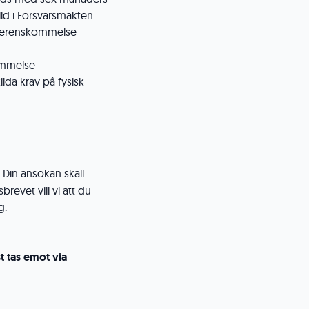
lld i Försvarsmakten
 överenskommelse
kommelse
ilda krav på fysisk
.
Din ansökan skall
revet vill vi att du
g.
 tas emot via