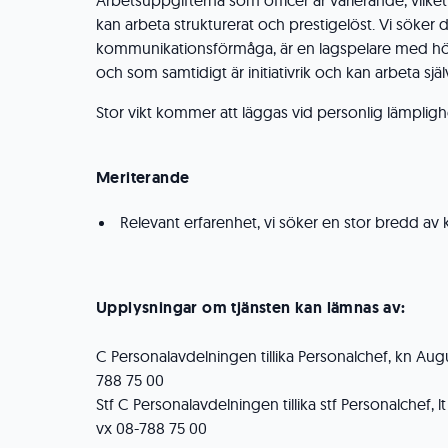
Arbetsuppgifterna som officer är varierande, vilket 
kan arbeta strukturerat och prestigelöst. Vi söker
kommunikationsförmåga, är en lagspelare med 
och som samtidigt är initiativrik och kan arbeta själ
Stor vikt kommer att läggas vid personlig lämpligh
Meriterande
Relevant erfarenhet, vi söker en stor bredd a
Upplysningar om tjänsten kan lämnas av:
C Personalavdelningen tillika Personalchef, kn Augu
788 75 00
Stf C Personalavdelningen tillika stf Personalchef, l
vx 08-788 75 00