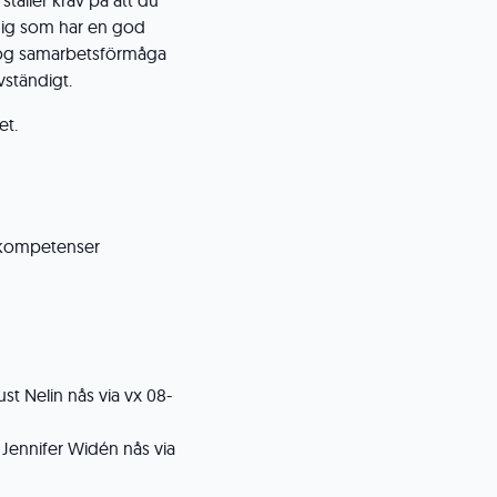
ställer krav på att du
 dig som har en god
hög samarbetsförmåga
vständigt.
et.
v kompetenser
st Nelin nås via vx 08-
t Jennifer Widén nås via