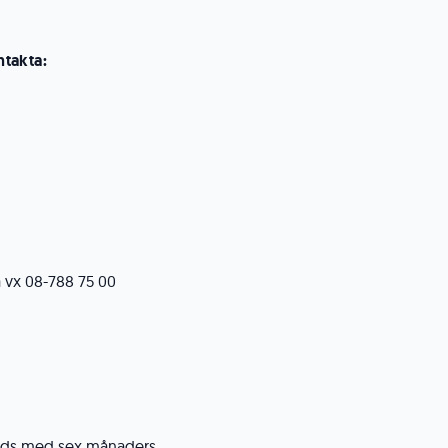
takta:
 vx 08-788 75 00
nleds med sex månaders