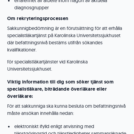
erfarenhet av arbete inom någon av aktuella
diagnosgrupper
Om rekryteringsprocessen
Sakkunnigbedömning är en förutsättning för att erhålla
specialistläkartjänst på Karolinska Universitetssjukhuset
där befattningsnivå bestäms utifrån sökandes
kvalifikationer.
för specialistläkartjänster vid Karolinska
Universitetssjukhuset.
Viktig information till dig som söker tjänst som
specialistläkare, biträdande överläkare eller
överläkare
:
För att sakkunniga ska kunna besluta om befattningsnivå
måste ansökan innehålla nedan:
elektroniskt ifylld enligt anvisning med
tjänstgöringstid och tjänstledigheter sammanräknade