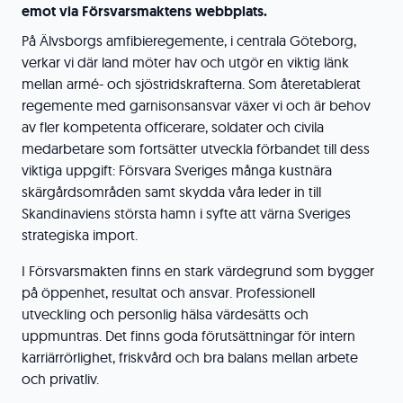
emot via Försvarsmaktens webbplats.
På Älvsborgs amfibieregemente, i centrala Göteborg,
verkar vi där land möter hav och utgör en viktig länk
mellan armé- och sjöstridskrafterna. Som återetablerat
regemente med garnisonsansvar växer vi och är behov
av fler kompetenta officerare, soldater och civila
medarbetare som fortsätter utveckla förbandet till dess
viktiga uppgift: Försvara Sveriges många kustnära
skärgårdsområden samt skydda våra leder in till
Skandinaviens största hamn i syfte att värna Sveriges
strategiska import.
I Försvarsmakten finns en stark värdegrund som bygger
på öppenhet, resultat och ansvar. Professionell
utveckling och personlig hälsa värdesätts och
uppmuntras. Det finns goda förutsättningar för intern
karriärrörlighet, friskvård och bra balans mellan arbete
och privatliv.