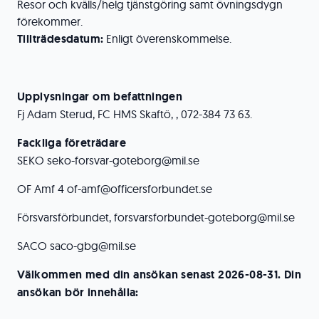
Resor och kvälls/helg tjänstgöring samt övningsdygn
förekommer.
Tillträdesdatum:
Enligt överenskommelse.
Upplysningar om befattningen
Fj Adam Sterud, FC HMS Skaftö, , 072-384 73 63.
Fackliga företrädare
SEKO seko-forsvar-goteborg@mil.se
OF Amf 4 of-amf@officersforbundet.se
Försvarsförbundet, forsvarsforbundet-goteborg@mil.se
SACO saco-gbg@mil.se
Välkommen med din ansökan senast 2026-08-31. Din
ansökan bör innehålla: