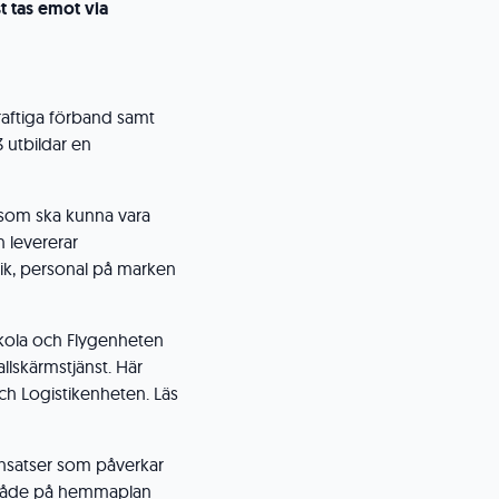
 tas emot via
raftiga förband samt
 utbildar en
 som ska kunna vara
n levererar
ik, personal på marken
skola och Flygenheten
allskärmstjänst. Här
h Logistikenheten. Läs
insatser som påverkar
h både på hemmaplan