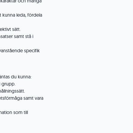
 karaktär och många
 kunna leda, fördela
ktivt sätt.
nsatser samt stå i
vanstående specifik
väntas du kunna:
i grupp.
hållningssätt.
etsförmåga samt vara
ation som till