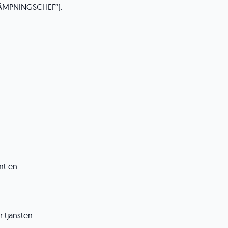
EKÄMPNINGSCHEF”).
mt en
r tjänsten.