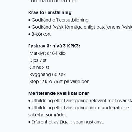
- Utbilda och leda trupp.
Krav för anställning
• Godkänd officersutbildning
• Godkänd fysisk förmåga enligt bataljonens fysisk
• B-körkort
Fyskrav är nivå 3 KPK3:
Marklyft är 64 kilo
Dips 7 st
Chins 2 st
Rygghäng 60 sek
Step 12 kilo 75 st på varje ben
Meriterande kvalifikationer
• Utbildning eller tjänstgöring relevant mot ovans
• Utbildning eller tjänstgöring inom underrättelse-
säkerhetsområdet.
• Erfarenhet av jägar-, spaningstjänst.