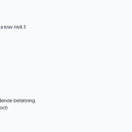
a krav nivå 3
tående befattning.
 och