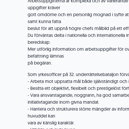
Arbetsuppgifterna är komplexa och av varierande
uppgifter kräver
gott omdöme och en personlig mognad i syfte att
samt kunna fatta
beslut för att uppnå högre chefs målbild på ett effe
Du förväntas delta i nationella och internationella i
beredskap.
Mer utförlig information om arbetsuppgifter för o
befattning lämnas
på begäran.
Som yrkesofficer på 32. underrättelsebataljon för
- Arbeta mot uppsatta mål både självständigt och 
- Besitta ett objektivt, flexibelt och prestigelöst för
- Vara ansvarstagande, noggrann, ha god samarb
initiativtagande inom givna mandat.
- Hantera och strukturera större mängder av inform
huvuddel kan
vara av känslig karaktär.