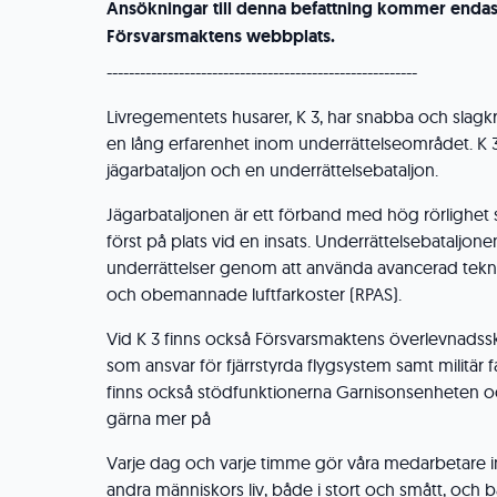
Ansökningar till denna befattning kommer endast
Försvarsmaktens webbplats.
--------------------------------------------------------
Livregementets husarer, K 3, har snabba och slagk
en lång erfarenhet inom underrättelseområdet. K 3
jägarbataljon och en underrättelsebataljon.
Jägarbataljonen är ett förband med hög rörlighet
först på plats vid en insats. Underrättelsebataljone
underrättelser genom att använda avancerad tekn
och obemannade luftfarkoster (RPAS).
Vid K 3 finns också Försvarsmaktens överlevnads
som ansvar för fjärrstyrda flygsystem samt militär f
finns också stödfunktionerna Garnisonsenheten oc
gärna mer på
Varje dag och varje timme gör våra medarbetare 
andra människors liv, både i stort och smått, oc