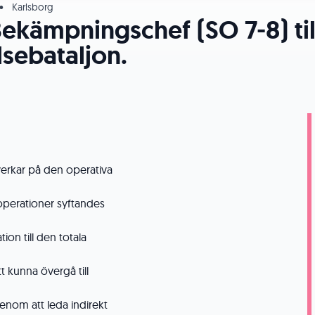
•
Karlsborg
Bekämpningschef (SO 7-8) til
lsebataljon.
verkar på den operativa
operationer syftandes
ion till den totala
t kunna övergå till
om att leda indirekt