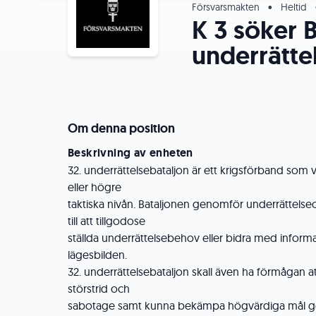
Försvarsmakten
•
Heltid
K 3 söker 
underrätte
Om denna position
Beskrivning av enheten
32. underrättelsebataljon är ett krigsförband som 
eller högre
taktiska nivån. Bataljonen genomför underrättelse
till att tillgodose
ställda underrättelsebehov eller bidra med informat
lägesbilden.
32. underrättelsebataljon skall även ha förmågan at
störstrid och
sabotage samt kunna bekämpa högvärdiga mål gen