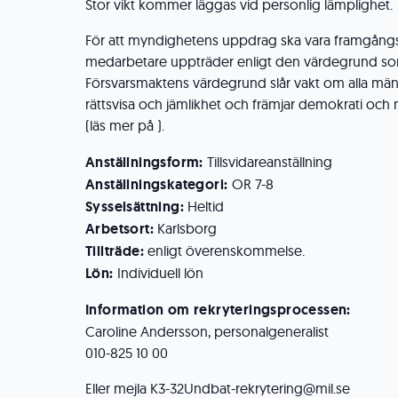
Stor vikt kommer läggas vid personlig lämplighet.
För att myndighetens uppdrag ska vara framgångsrik
medarbetare uppträder enligt den värdegrund som
Försvarsmaktens värdegrund slår vakt om alla männ
rättsvisa och jämlikhet och främjar demokrati och 
(läs mer på ).
Anställningsform:
Tillsvidareanställning
Anställningskategori:
OR 7-8
Sysselsättning:
Heltid
Arbetsort:
Karlsborg
Tillträde:
enligt överenskommelse.
Lön:
Individuell lön
Information om rekryteringsprocessen:
Caroline Andersson, personalgeneralist
010-825 10 00
Eller mejla K3-32Undbat-rekrytering@mil.se