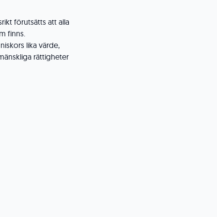
t förutsätts att alla
 finns.
iskors lika värde,
mänskliga rättigheter