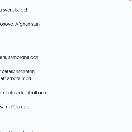
ra svenska och
t Kosovo, Afghanistan
nera, samordna och
 bataljonschefen.
att arbeta med
amt utöva kontroll och
samt följa upp