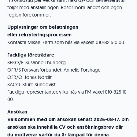
friskvårdstid per vecka samt flextids- och semesteravtal
följer med anställningen. Resor inom landet och egen
region förekommer.
Upplysningar om befattningen
eller rekryteringsprocessen
Kontakta Mikael Ferm som nås via växeln 010-82 510 00.
Fackliga företrädare
SEKO/F: Susanne Thunberg
OFR/S Försvarsförbundet: Annelie Forshage
OFR/O: Jonas Nordin
SACO: Sture Sundqvist
Fackliga representanter, vilka nås via FM växel 010-825 10
00.
Ansökan
Välkommen med din ansökan senast 2026-08-17. Din
ansökan ska innehålla CV och ansökningsbrev där
du motiverar varför du är lämpad för denna