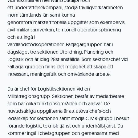
vidmakthålla en hemvärnsbataljon och
ett underrättelsekompani, stödja frivilligverksamheten
inom Jämtlands län samt kunna
genomföra markterritoriella uppgifter som exempelvis
civil-militär samverkan, territoriell operationsplanering
och att ingå i
värdlandstödsoperationer. Fältjägargruppen har i
dagsläget tre sektioner; Utbildning, Planering och
Logistik och är idag 28st anställda. Som sektionschef vid
Fältjägargruppen finns det möjlighet att skapa ett
intressant, meningsfullt och omväxlande arbete.
Du är chef för Logistiksektionen vid en
Militärregionsgrupp. Sektionen består av medarbetare
som har olika funktionsområden och ansvar. De
huvudsakliga uppgifterna är att utöva chefs-och
ledarskap för sektionen samt stödja C MR-grupp i beslut
rörande logistik, teknisk tjänst och underhållstjänst. Du
kommer ingå i chefsgruppen och gemensamt med