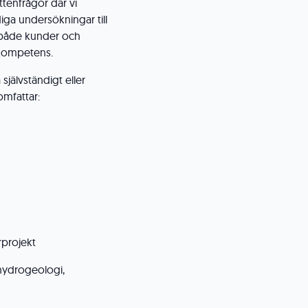
tenfrågor där vi
iga undersökningar till
a både kunder och
tkompetens.
jälvständigt eller
mfattar:
rprojekt
hydrogeologi,