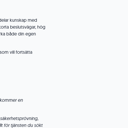
r delar kunskap med
korta beslutsvägar, hög
erka både din egen
om vill fortsätta
er kommer en
. säkerhetsprövning,
t för tjänsten du sökt