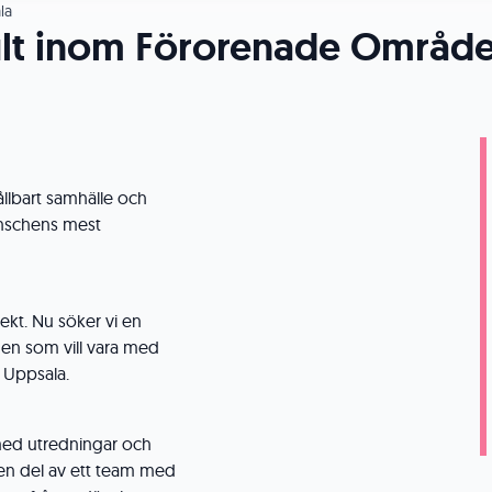
la
ult inom Förorenade Områd
ållbart samhälle och
anschens mest
jekt. Nu söker vi en
en som vill vara med
 Uppsala.
med utredningar och
 en del av ett team med