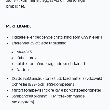
Stor vikt kommer att läggas vid din personliga
lämplighet.
MERITERANDE
Tidigare eller pågående anställning som GSS K eller T
Erfarenhet av att leda utbildning:
AK4/AK5
täthetsprov
taktiskt omhändertagande stridsskadad
fordon
Skyddsvaktsinstruktör (alt utbildad militär skyddsvakt
och/eller IBSS- och TPSS-kompetens)
Militärt förarbevis (högre civila körkortsbehörigheter)
Sambandsutbildning (i FM förekommande
radiosystem)