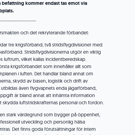
a befattning kommer endast tas emot via
plats.
------------------------
rsmakten och det rekryterande förbandet:
bildar tre krigsförband; två stridsflygdivisioner med
asförband. Stridsflygdivisionerna utgör en viktig
s luftrum, vilket kallas incidentberedskap.
örsta krigsförbandet som innehåller allt som
enplanen i luften. Det handlar bland annat om
erna, skydd av basen, logistik och drift av
jen utbildas även flygvapnets enda jägarförband,
uppgift är bland annat att inhämta information
skydda luftstridskrafternas personal och fordon.
s en stark värdegrund som bygger på öppenhet,
ofessionell utveckling och personlig hälsa
ras. Det finns goda förutsättningar för intern