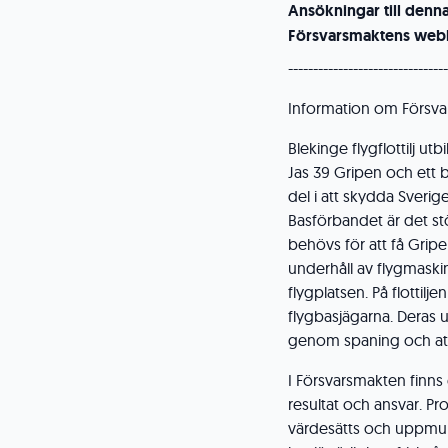
Ansökningar till denn
Försvarsmaktens webb
--------------------------------
Information om Försva
Blekinge flygflottilj ut
Jas 39 Gripen och ett b
del i att skydda Sverige
Basförbandet är det st
behövs för att få Grip
underhåll av flygmaskin
flygplatsen. På flottil
flygbasjägarna. Deras 
genom spaning och att 
I Försvarsmakten finn
resultat och ansvar. Pr
värdesätts och uppmunt