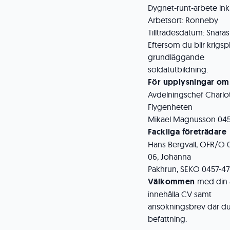
Dygnet-runt-arbete in
Arbetsort: Ronneby
Tillträdesdatum: Snara
Eftersom du blir krig
grundläggande
soldatutbildning.
För upplysningar om
Avdelningschef Charlot
Flygenheten
Mikael Magnusson 0457
Fackliga företrädare
Hans Bergvall, OFR/O 
06, Johanna
Pakhrun, SEKO 0457-47 
Välkommen
med din
innehålla CV samt
ansökningsbrev där du
befattning.