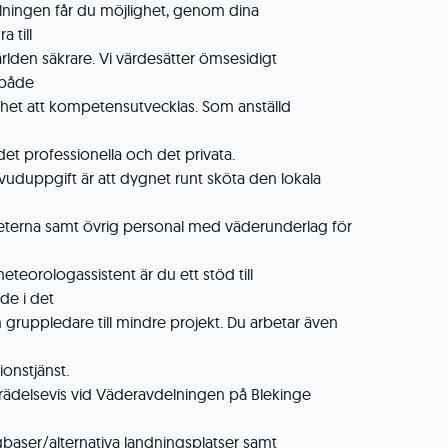
ningen får du möjlighet, genom dina
a till
rlden säkrare. Vi värdesätter ömsesidigt
 både
ghet att kompetensutvecklas. Som anställd
det professionella och det privata.
uduppgift är att dygnet runt sköta den lokala
eterna samt övrig personal med väderunderlag för
orologassistent är du ett stöd till
de i det
 gruppledare till mindre projekt. Du arbetar även
onstjänst.
eträdelsevis vid Väderavdelningen på Blekinge
gbaser/alternativa landningsplatser samt