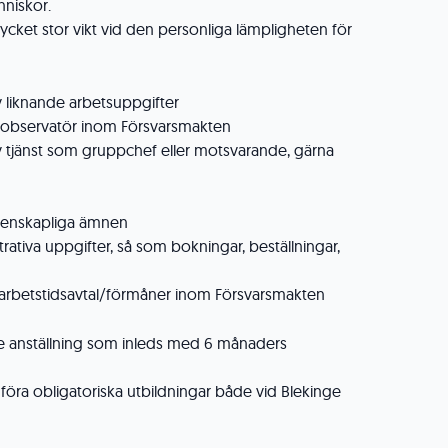
niskor.
cket stor vikt vid den personliga lämpligheten för
v liknande arbetsuppgifter
robservatör inom Försvarsmakten
av tjänst som gruppchef eller motsvarande, gärna
etenskapliga ämnen
trativa uppgifter, så som bokningar, beställningar,
rbetstidsavtal/förmåner inom Försvarsmakten
dare anställning som inleds med 6 månaders
ra obligatoriska utbildningar både vid Blekinge