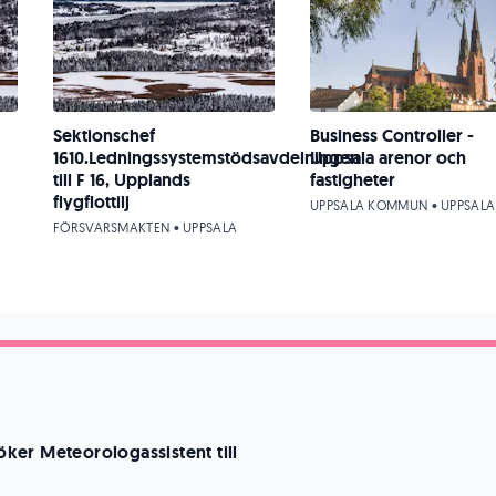
Sektionschef
Business Controller -
1610.Ledningssystemstödsavdelningen
Uppsala arenor och
till F 16, Upplands
fastigheter
flygflottilj
UPPSALA KOMMUN • UPPSALA
FÖRSVARSMAKTEN • UPPSALA
söker Meteorologassistent till