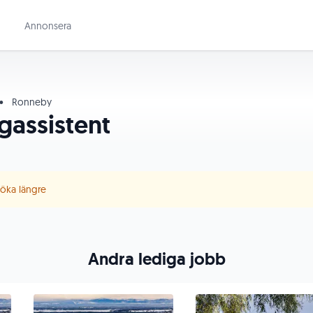
Annonsera
•
Ronneby
assistent
 söka längre
Andra lediga jobb