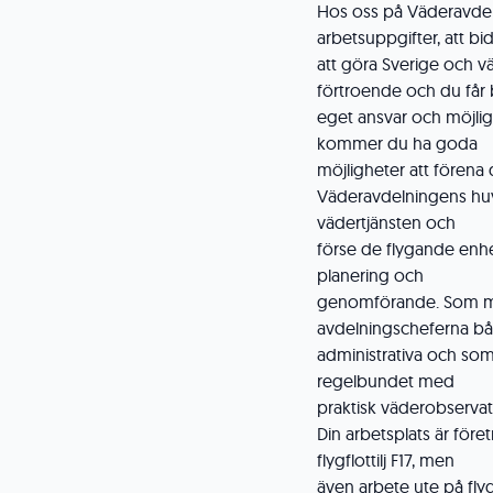
Hos oss på Väderavdel
arbetsuppgifter, att bidr
att göra Sverige och vä
förtroende och du får
eget ansvar och möjli
kommer du ha goda
möjligheter att förena 
Väderavdelningens huv
vädertjänsten och
förse de flygande enh
planering och
genomförande. Som mete
avdelningscheferna bå
administrativa och som
regelbundet med
praktisk väderobservati
Din arbetsplats är för
flygflottilj F17, men
även arbete ute på fly