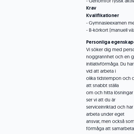
- Genomför fysisk aktiv
Krav
Kvalifikationer
- Gymnasieexamen me
- B-körkort (manuell vä
Personliga egenskap
Vi söker dig med pers
noggrannhet och en 
initiativförmåga. Du ha
vid att arbeta i
olika tidstempon och 
att snabbt ställa
om och hitta lösningar
ser vi att du är
serviceinriktad och h
arbeta under eget
ansvar, men också som 
förmåga att samarbeta