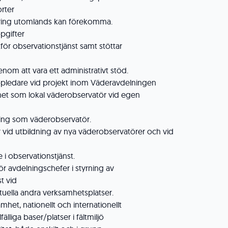
orter
ring utomlands kan förekomma.
pgifter
tför observationstjänst samt stöttar
om att vara ett administrativt stöd.
uppledare vid projekt inom Väderavdelningen
het som lokal väderobservatör vid egen
ing som väderobservatör.
 vid utbildning av nya väderobservatörer och vid
e i observationstjänst.
ör avdelningschefer i styrning av
t vid
uella andra verksamhetsplatser.
mhet, nationellt och internationellt
lfälliga baser/platser i fältmiljö