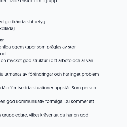
itet, både enskilt och i grupp
d godkända slutbetyg
xellåda)
er
onliga egenskaper som präglas av stor
god
r en mycket god struktur i ditt arbete och är van
du utmanas av förändringar och har inget problem
 då oförutsedda situationer uppstår. Som person
ar en god kommunikativ förmåga. Du kommer att
gruppledare, vilket kräver att du har en god