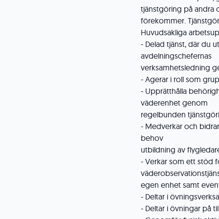
tjänstgöring på andra 
förekommer. Tjänstgö
Huvudsakliga arbetsup
- Delad tjänst, där du u
avdelningschefernas
verksamhetsledning gen
- Agerar i roll som gr
- Upprätthålla behörig
väderenhet genom
regelbunden tjänstgör
- Medverkar och bidrar
behov
utbildning av flygledar
- Verkar som ett stöd f
väderobservationstjäns
egen enhet samt event
- Deltar i övningsverksa
- Deltar i övningar på til