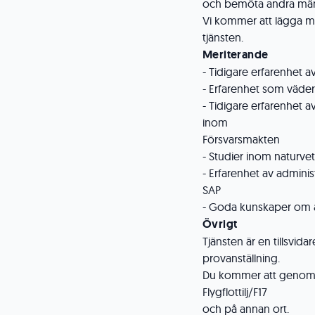
och bemöta andra män
Vi kommer att lägga my
tjänsten.
Meriterande
- Tidigare erfarenhet a
- Erfarenhet som väde
- Tidigare erfarenhet 
inom
Försvarsmakten
- Studier inom naturv
- Erfarenhet av adminis
SAP
- Goda kunskaper om a
Övrigt
Tjänsten är en tillsvi
provanställning.
Du kommer att genomfö
Flygflottilj/F17
och på annan ort.