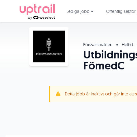
Lediga jobb
Offentlig sektor
Försvarsmakten
•
Heltid
Utbildning
FömedC
Detta jobb är inaktivt och går inte att