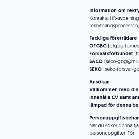
Information om rekr
Kontakta HR-avdelnin
rekryteringsprocessen;
Fackliga företrädare
OFGBG
(ofgbg-fomed
Försvarsförbundet
(f
SACO
(saco-gbg@mil.
SEKO
(seko-forsvar-g
Ansökan
Välkommen med din a
innehålla CV samt an
lämpad för denna bef
Personuppgiftsbehan
När du söker denna tjä
personuppgifter. För