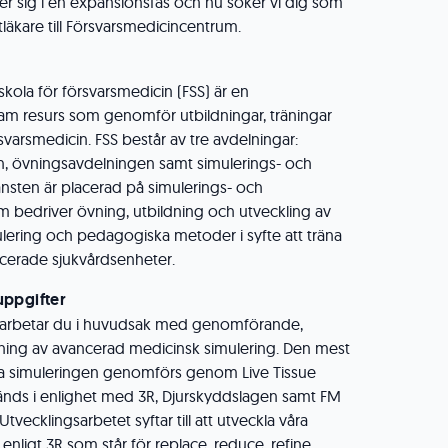
r sig i en expansionsfas och nu söker vi dig som
stläkare till Försvarsmedicincentrum.
kola för försvarsmedicin (FSS) är en
 resurs som genomför utbildningar, träningar
varsmedicin. FSS består av tre avdelningar:
n, övningsavdelningen samt simulerings- och
nsten är placerad på simulerings- och
bedriver övning, utbildning och utveckling av
lering och pedagogiska metoder i syfte att träna
ficerade sjukvårdsenheter.
uppgifter
 arbetar du i huvudsak med genomförande,
jning av avancerad medicinsk simulering. Den mest
a simuleringen genomförs genom Live Tissue
änds i enlighet med 3R, Djurskyddslagen samt FM
tvecklingsarbetet syftar till att utveckla våra
ligt 3R som står för replace, reduce, refine.