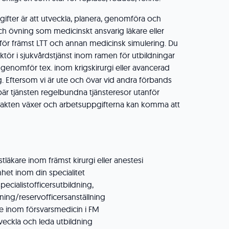
fter är att utveckla, planera, genomföra och
ch övning som medicinskt ansvarig läkare eller
för främst LTT och annan medicinsk simulering. Du
ktör i sjukvårdstjänst inom ramen för utbildningar
 genomför tex. inom krigskirurgi eller avancerad
g. Eftersom vi är ute och övar vid andra förbands
är tjänsten regelbundna tjänsteresor utanför
makten växer och arbetsuppgifterna kan komma att
stläkare inom främst kirurgi eller anestesi
nhet inom din specialitet
specialistofficersutbildning,
dning/reservofficersanställning
te inom försvarsmedicin i FM
tveckla och leda utbildning