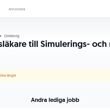
Annonsera
•
Göteborg
släkare till Simulerings- o
 söka längre
Andra lediga jobb