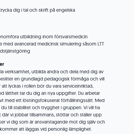
ycka dig i tal och skrift på engelska
genomföra utbildning inom försvarsmedicin
te med avancerad medicinsk simulering såsom LTT
andstjänstgöring
er
kla verksamhet, utbilda andra och dela med dig av
besitter en grundlagd pedagogisk förmåga och vill
att lyckas i rollen bör du vara serviceinriktad,
d lätthet tar du dig an nya uppgifter. Du arbetar
ivt med ett lösningsfokuserat förhållningssätt. Med
du till stabilitet och trygghet i gruppen. Vi vill ha
t där vi jobbar tillsammans, stöttar och ställer upp
öker vi dig som är ansvarstagande mot dig själv och
t kommer att läggas vid personlig lämplighet.