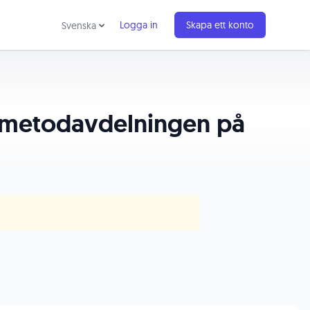
Logga in
Skapa ett konto
Svenska
ch metodavdelningen på