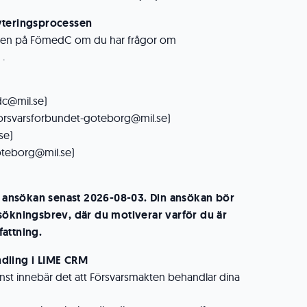
yteringsprocessen
gen på FömedC om du har frågor om
 .
c@mil.se)
orsvarsforbundet-goteborg@mil.se)
se)
oteborg@mil.se)
nsökan senast 2026-08-03. Din ansökan bör
sökningsbrev, där du motiverar varför du är
attning.
dling i LIME CRM
nst innebär det att Försvarsmakten behandlar dina