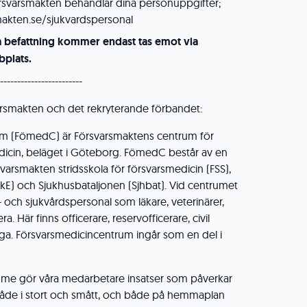
rsvarsmakten behandlar dina personuppgifter;
akten.se/sjukvardspersonal
a befattning kommer endast tas emot via
plats.
------------------------
rsmakten och det rekryterande förbandet:
m (FömedC) är Försvarsmaktens centrum för
dicin, beläget i Göteborg. FömedC består av en
varsmakten stridsskola för försvarsmedicin (FSS),
E) och Sjukhusbataljonen (Sjhbat). Vid centrumet
- och sjukvårdspersonal som läkare, veterinärer,
 Här finns officerare, reservofficerare, civil
iga. Försvarsmedicincentrum ingår som en del i
imme gör våra medarbetare insatser som påverkar
 både i stort och smått, och både på hemmaplan