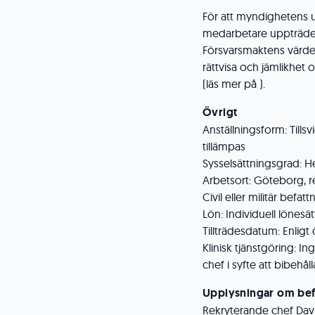
För att myndighetens u
medarbetare uppträder
Försvarsmaktens värdeg
rättvisa och jämlikhet
(läs mer på ).
Övrigt
Anställningsform: Tills
tillämpas
Sysselsättningsgrad: He
Arbetsort: Göteborg, 
Civil eller militär befattn
Lön: Individuell lönesät
Tillträdesdatum: Enli
Klinisk tjänstgöring: 
chef i syfte att bibehål
Upplysningar om bef
Rekryterande chef David