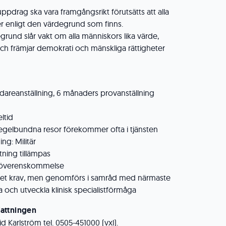
ppdrag ska vara framgångsrikt förutsätts att alla
 enligt den värdegrund som finns.
rund slår vakt om alla människors lika värde,
 och främjar demokrati och mänskliga rättigheter
vidareanställning, 6 månaders provanställning
ltid
regelbundna resor förekommer ofta i tjänsten
ing: Militär
tning tillämpas
gt överenskommelse
Inget krav, men genomförs i samråd med närmaste
la och utveckla klinisk specialistförmåga
attningen
 Karlström tel. 0505-451000 (vxl).