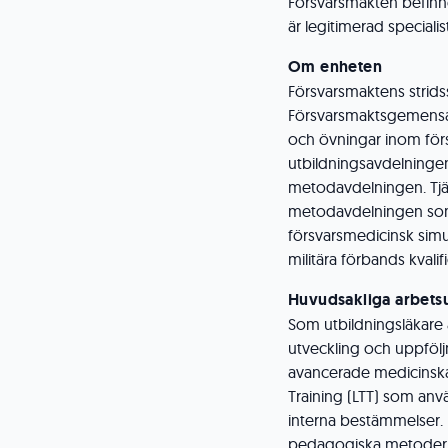
Försvarsmakten befinne
är legitimerad speciali
Om enheten
Försvarsmaktens stridss
Försvarsmaktsgemensam
och övningar inom förs
utbildningsavdelninge
metodavdelningen. Tjä
metodavdelningen som 
försvarsmedicinsk simu
militära förbands kvali
Huvudsakliga arbets
Som utbildningsläkare
utveckling och uppföl
avancerade medicinsk
Training (LTT) som anv
interna bestämmelser. U
pedagogiska metoder en