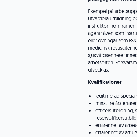
Exempel på arbetsuppgi
utvärdera utbildning o
instruktör inom ramen 
agerar även som instru
eller övningar som FSS
medicinsk resusciterin
sjukvårdsenheter inneb
arbetsorten. Försvars
utvecklas.
Kvalifikationer
legitimerad speciali
minst tre års erfare
officersutbildning, 
reservofficersutbil
erfarenhet av arbe
erfarenhet av att u