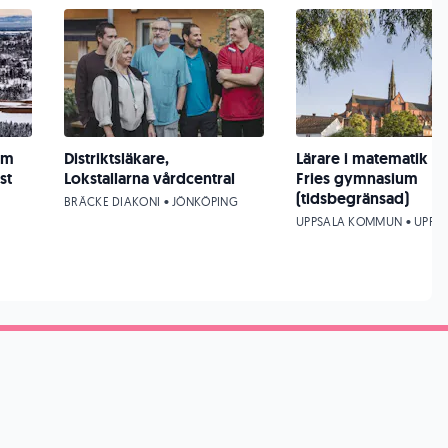
om
Distriktsläkare,
Lärare i matematik - 
st
Lokstallarna vårdcentral
Fries gymnasium
(tidsbegränsad)
BRÄCKE DIAKONI • JÖNKÖPING
UPPSALA KOMMUN • UPPS