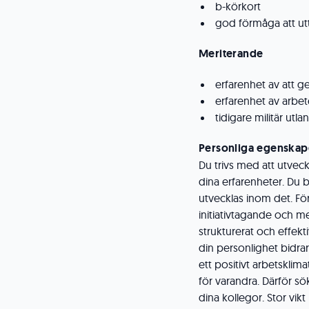
b-körkort
god förmåga att uttr
Meriterande
erfarenhet av att 
erfarenhet av arbe
tidigare militär utl
Personliga egenskap
Du trivs med att utvec
dina erfarenheter. Du 
utvecklas inom det. För 
initiativtagande och me
strukturerat och effekt
din personlighet bidrar 
ett positivt arbetsklima
för varandra. Därför s
dina kollegor. Stor vik