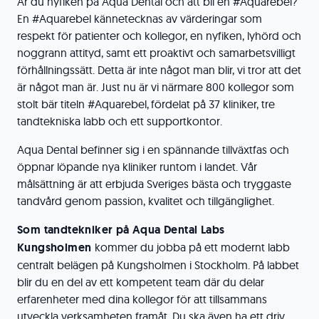
Är du nyfiken på Aqua Dental och att bli en #Aquarebel?
En #Aquarebel kännetecknas av värderingar som
respekt för patienter och kollegor, en nyfiken, lyhörd och
noggrann attityd, samt ett proaktivt och samarbetsvilligt
förhållningssätt. Detta är inte något man blir, vi tror att det
är något man är. Just nu är vi närmare 800 kollegor som
stolt bär titeln #Aquarebel, fördelat på 37 kliniker, tre
tandtekniska labb och ett supportkontor.
Aqua Dental befinner sig i en spännande tillväxtfas och
öppnar löpande nya kliniker runtom i landet. Vår
målsättning är att erbjuda Sveriges bästa och tryggaste
tandvård genom passion, kvalitet och tillgänglighet.
Som tandtekniker på Aqua Dental Labs
Kungsholmen
kommer du jobba på ett modernt labb
centralt belägen på Kungsholmen i Stockholm. På labbet
blir du en del av ett kompetent team där du delar
erfarenheter med dina kollegor för att tillsammans
utveckla verksamheten framåt. Du ska även ha ett driv