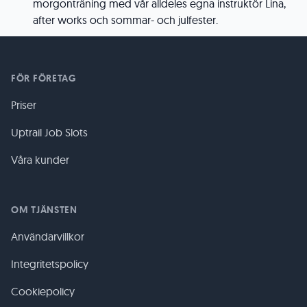
morgonträning med vår alldeles egna instruktör Lina,
after works och sommar- och julfester.
FÖR FÖRETAG
Priser
Uptrail Job Slots
Våra kunder
OM TJÄNSTEN
Användarvillkor
Integritetspolicy
Cookiepolicy