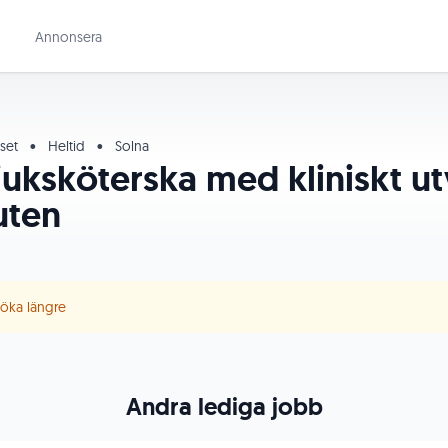
Annonsera
uset
•
Heltid
•
Solna
sjuksköterska med kliniskt u
uten
 söka längre
Andra lediga jobb