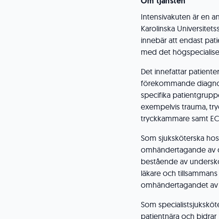
Om tjänsten
Intensivakuten är en a
Karolinska Universitet
innebär att endast pati
med det högspecialise
Det innefattar patient
förekommande diagnose
specifika patientgrup
exempelvis trauma, try
tryckkammare samt E
Som sjuksköterska ho
omhändertagande av den
bestående av underskö
läkare och tillsammans 
omhändertagandet av sv
Som specialistsjuksköt
patientnära och bidr