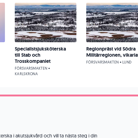
Specialistsjuksköterska
Regionpräst vid Södra
till Stab och
Militärregionen, vikaria
Trosskompaniet
FÖRSVARSMAKTEN • LUND
FÖRSVARSMAKTEN •
KARLSKRONA
erska i akutsjukvård och vill ta nästa steg i din