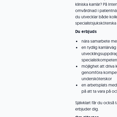
kliniska karriär? På In
omvårdnad i patientnär
du utvecklar både koll
specialistsjuksköterska
Du erbjuds
nära samarbete med
en tydlig karriärvä
utvecklingsuppdrag
specialistkompetens
möjlighet att driva 
genomföra kompete
undersköterskor
en arbetsplats med
på att ta vara på 
Självklart får du också
erbjuder dig.