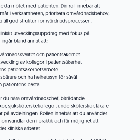
rekta mötet med patienten. Din roll innebär att
måt i verksamheten, prioritera omvårdnadsbehov,
a till god struktur i omvårdnadsprocessen.
kliniskt utvecklingsuppdrag med fokus på
 ingår bland annat att:
omvårdnadskvalitet och patientsäkerhet
tveckling av kollegor i patientsäkerhet
ens patientsäkerhetsarbete
sbärare och ha helhetssyn för såväl
 patientens bästa.
ar du nära omvårdnadschef, biträdande
kor, sjuksköterskekollegor, undersköterskor, läkare
r på avdelningen. Rollen innebär att du använder
 omvandlar den i praktik och får möjlighet att
et kliniska arbetet.