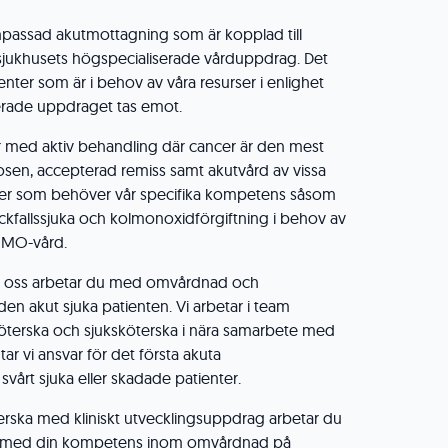
npassad akutmottagning som är kopplad till
ssjukhusets högspecialiserade vårduppdrag. Det
enter som är i behov av våra resurser i enlighet
rade uppdraget tas emot.
er med aktiv behandling där cancer är den mest
n, accepterad remiss samt akutvård av vissa
per som behöver vår specifika kompetens såsom
ckfallssjuka och kolmonoxidförgiftning i behov av
CMO-vård.
s oss arbetar du med omvårdnad och
 akut sjuka patienten. Vi arbetar i team
terska och sjuksköterska i nära samarbete med
tar vi ansvar för det första akuta
årt sjuka eller skadade patienter.
erska med kliniskt utvecklingsuppdrag arbetar du
ar med din kompetens inom omvårdnad på