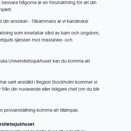
t besvara frågorna är en förutsättning för att din
plett.
in ansökan - Tillsammans är vi Karolinska!
efattning som innefattar vård av barn och ungdom,
erbjuds tjänsten mot misstanke- och
nska Universitetssjukhuset kan du komma att
 har varit anställd i Region Stockholm kommer vi
r från din nuvarande eller tidigare chef om du blir
 kan provanställning komma att tillämpas.
sitetssjukhuset