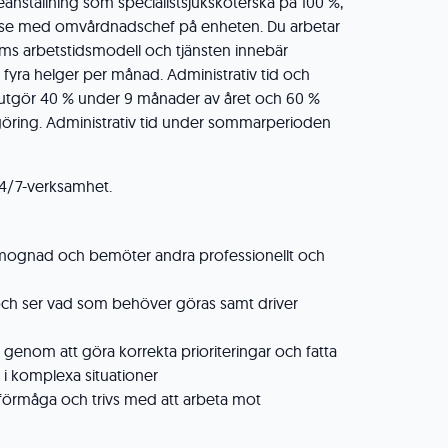
areanställning som specialistsjuksköterska på 100 %,
se med omvårdnadschef på enheten. Du arbetar
ms arbetstidsmodell och tjänsten innebär
 fyra helger per månad. Administrativ tid och
tgör 40 % under 9 månader av året och 60 %
stgöring. Administrativ tid under sommarperioden
 24/7-verksamhet.
 mognad och bemöter andra professionellt och
 och ser vad som behöver göras samt driver
genom att göra korrekta prioriteringar och fatta
 i komplexa situationer
örmåga och trivs med att arbeta mot