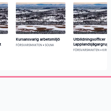
Kursansvarig arbetsmiljö
Utbildningsofficer
t
Lapplandsjägargrup
FÖRSVARSMAKTEN • SOLNA
FÖRSVARSMAKTEN • KIRU