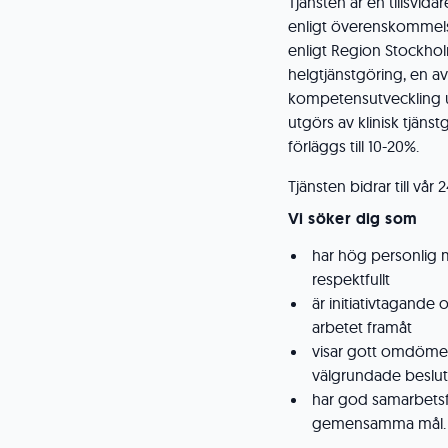
Tjänsten är en tillsvid
enligt överenskommel
enligt Region Stockhol
helgtjänstgöring, en av
kompetensutveckling u
utgörs av klinisk tjän
förläggs till 10-20%.
Tjänsten bidrar till vår
Vi söker dig som
har hög personlig
respektfullt
är initiativtagande
arbetet framåt
visar gott omdöme 
välgrundade beslut
har god samarbetsf
gemensamma mål.