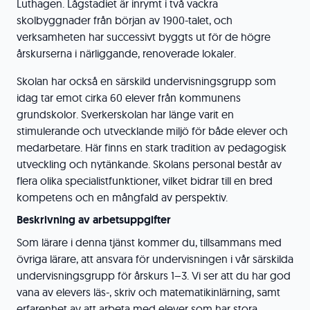
Luthagen. Lågstadiet är inrymt i två vackra
skolbyggnader från början av 1900-talet, och
verksamheten har successivt byggts ut för de högre
årskurserna i närliggande, renoverade lokaler.
Skolan har också en särskild undervisningsgrupp som
idag tar emot cirka 60 elever från kommunens
grundskolor. Sverkerskolan har länge varit en
stimulerande och utvecklande miljö för både elever och
medarbetare. Här finns en stark tradition av pedagogisk
utveckling och nytänkande. Skolans personal består av
flera olika specialistfunktioner, vilket bidrar till en bred
kompetens och en mångfald av perspektiv.
Beskrivning av arbetsuppgifter
Som lärare i denna tjänst kommer du, tillsammans med
övriga lärare, att ansvara för undervisningen i vår särskilda
undervisningsgrupp för årskurs 1–3. Vi ser att du har god
vana av elevers läs-, skriv och matematikinlärning, samt
erfarenhet av att arbeta med elever som har stora