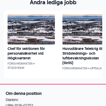
Andra lediga jobb
Chef för sektionen för
Huvudlärare Telekrig till
personalsäkerhet vid
Stridslednings- och
Högkvarteret
luftbevakningsskolan
(StrilS)
FÖRSVARSMAKTEN •
STOCKHOLM
FÖRSVARSMAKTEN • UPPSALA
Om denna position
Diarienr:
UBN-2026-02752