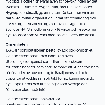
flygplats. Flottiljen ansvarar även för bevakningen av det
svenska luftrummet dygnet runt, året runt samt leder
Flygvapnets stridsflygplan i luften. Du kommer vara en
del av en militär organisation under stor förändring och
utveckling med anledning av omvärldsläget och
Sveriges NATO-medlemskap. F 16 växer och vi söker nu
nya kollegor som vill vara med på vår utvecklingsresa!
Om enheten
163.Garnisonsbataljonen består av Logistikkompaniet,
Garnisonskompaniet och inom kort även
Utbildningskompaniet som tillsammans skapar
förutsättningar för hänvisade förband att kunna fokusera
på lösandet av huvuduppgift. Bataljonens roll och
uppgifter utvecklas i snabb takt för att kunna möta de
nya uppgifterna och utmaningar som Sverige och
Försvarsmakten står inför.
Garnisonskompaniet ansvarar för
garnisonssamordningen vid Uppsala garnison. På