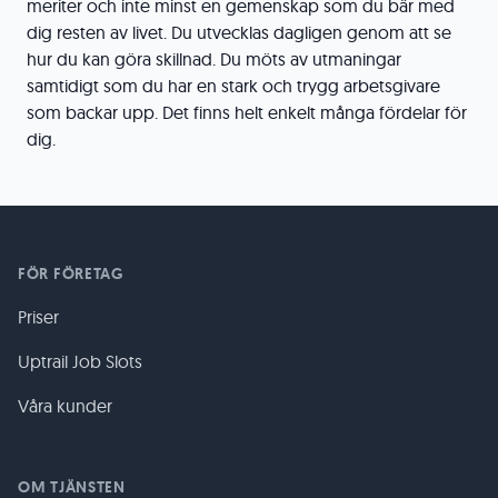
meriter och inte minst en gemenskap som du bär med
dig resten av livet. Du utvecklas dagligen genom att se
hur du kan göra skillnad. Du möts av utmaningar
samtidigt som du har en stark och trygg arbetsgivare
som backar upp. Det finns helt enkelt många fördelar för
dig.
FÖR FÖRETAG
Priser
Uptrail Job Slots
Våra kunder
OM TJÄNSTEN