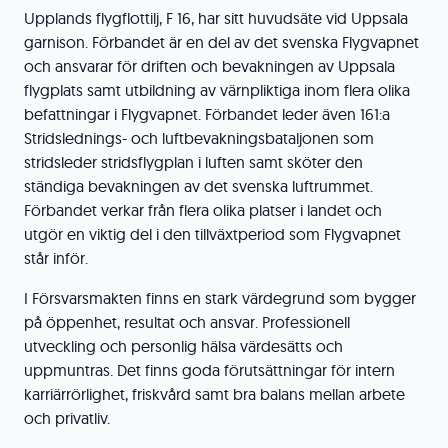
Upplands flygflottilj, F 16, har sitt huvudsäte vid Uppsala
garnison. Förbandet är en del av det svenska Flygvapnet
och ansvarar för driften och bevakningen av Uppsala
flygplats samt utbildning av värnpliktiga inom flera olika
befattningar i Flygvapnet. Förbandet leder även 161:a
Stridslednings- och luftbevakningsbataljonen som
stridsleder stridsflygplan i luften samt sköter den
ständiga bevakningen av det svenska luftrummet.
Förbandet verkar från flera olika platser i landet och
utgör en viktig del i den tillväxtperiod som Flygvapnet
står inför.
I Försvarsmakten finns en stark värdegrund som bygger
på öppenhet, resultat och ansvar. Professionell
utveckling och personlig hälsa värdesätts och
uppmuntras. Det finns goda förutsättningar för intern
karriärrörlighet, friskvård samt bra balans mellan arbete
och privatliv.