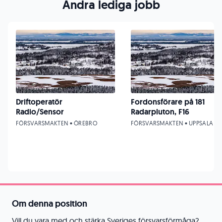
Andra lediga jobb
Driftoperatör
Fordonsförare på 181
Radio/Sensor
Radarpluton, F16
FÖRSVARSMAKTEN • ÖREBRO
FÖRSVARSMAKTEN • UPPSALA
Om denna position
Vill du vara med och stärka Sveriges försvarsförmåga?