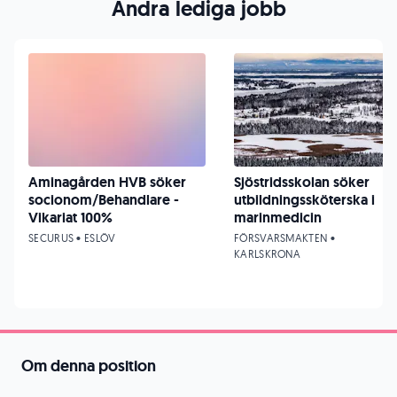
Andra lediga jobb
Aminagården HVB söker
Sjöstridsskolan söker
socionom/Behandlare -
utbildningssköterska i
Vikariat 100%
marinmedicin
SECURUS • ESLÖV
FÖRSVARSMAKTEN •
KARLSKRONA
Om denna position