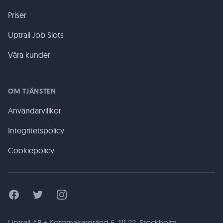
Priser
Uptrail Job Slots
Våra kunder
OM TJÄNSTEN
Användarvillkor
Integritetspolicy
Cookiepolicy
Facebook
Twitter
Instagram
Uptrail AB • Korgmakargränd 6, 111 22, Stockholm