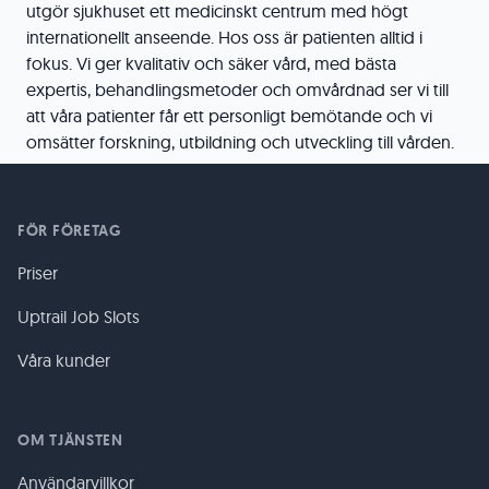
utgör sjukhuset ett medicinskt centrum med högt
internationellt anseende. Hos oss är patienten alltid i
fokus. Vi ger kvalitativ och säker vård, med bästa
expertis, behandlingsmetoder och omvårdnad ser vi till
att våra patienter får ett personligt bemötande och vi
omsätter forskning, utbildning och utveckling till vården.
FÖR FÖRETAG
Priser
Uptrail Job Slots
Våra kunder
OM TJÄNSTEN
Användarvillkor