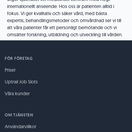
internationellt anseende. Hos oss är patienten alltid i
fokus. Vi ger kvalitativ och säker vård, med bästa
expertis, behandlingsmetoder och omvårdnad ser vi till
att våra patienter får ett personligt bemötande och vi
omsätter forskning, utbildning och utveckling till vården.
FÖR FÖRETAG
Priser
Uptrail Job Slots
Våra kunder
OM TJÄNSTEN
Användarvillkor