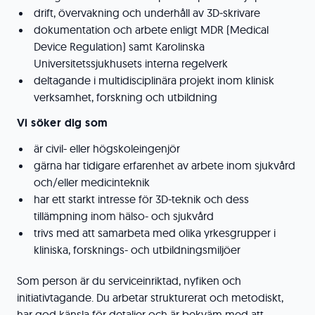
drift, övervakning och underhåll av 3D‑skrivare
dokumentation och arbete enligt MDR (Medical
Device Regulation) samt Karolinska
Universitetssjukhusets interna regelverk
deltagande i multidisciplinära projekt inom klinisk
verksamhet, forskning och utbildning
Vi söker dig som
är civil- eller högskoleingenjör
gärna har tidigare erfarenhet av arbete inom sjukvård
och/eller medicinteknik
har ett starkt intresse för 3D‑teknik och dess
tillämpning inom hälso- och sjukvård
trivs med att samarbeta med olika yrkesgrupper i
kliniska, forsknings- och utbildningsmiljöer
Som person är du serviceinriktad, nyfiken och
initiativtagande. Du arbetar strukturerat och metodiskt,
har god känsla för detaljer och är bekväm med att