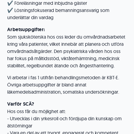
✔️ Föreläsningar med inbjudna gäster
✔️ Lösningsfokuserad bemanningsansvarig som
underlättar din vardag
Arbetsuppgifter:
Som sjuksköterska hos oss leder du omvårdnadsarbetet
kring våra patienter, vilket innebär att planera och utföra
omvårdnadsåtgärder. Den psykiatriska vården hos oss
har fokus på måltidsstöd, viktåterhämtning, medicinsk
stabilitet, regelbundet ätande och ångesthantering.
Vi arbetar i fas 1 utifrån behandlingsmetoden är KBT-E.
Övriga arbetsuppgifter är bland annat
läkemedelsadministration, somatiska undersökningar.
Varför SCÄ?
Hos oss får du möjlighet att:
- Utvecklas i din yrkesroll och fördjupa din kunskap om
ätstörningar
- Vara en del av ett tryggt, engagerat och kompetent