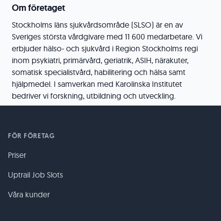
Om företaget
Stockholms läns sjukvårdsområde (SLSO) är en av
Sveriges största vårdgivare med 11 600 medarbetare. Vi
erbjuder hälso- och sjukvård i Region Stockholms regi
inom psykiatri, primärvård, geriatrik, ASIH, närakuter,
somatisk specialistvård, habilitering och hälsa samt
hjälpmedel. I samverkan med Karolinska Institutet
bedriver vi forskning, utbildning och utveckling.
FÖR FÖRETAG
Priser
Uptrail Job Slots
Våra kunder