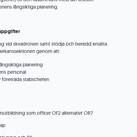
onens långsiktiga planering.
uppgifter
ing vid skvadronen samt stödja och beredd ersätta
erkanssektionen genom att:
ångsiktiga planering
ens personal
v företräda stabschefen
sutbildning som officer OF2 alternativt OR7
kap