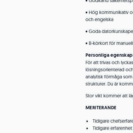
• Godkänd säkerhetsp
• Hög kommunikativ och
och engelska
• Goda datorkunskaper 
• B-körkort för manuell
Personliga egenskap
För att trivas och lyckas
lösningsorienterad och
analytisk förmåga som 
strukturer. Du är komm
Stor vikt kommer att lä
MERITERANDE
Tidigare chefserfar
Tidigare erfarenhet