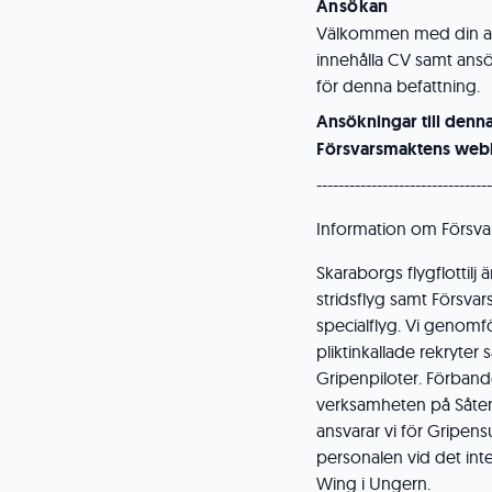
Ansökan
Välkommen med din an
innehålla CV samt ans
för denna befattning.
Ansökningar till denn
Försvarsmaktens webb
--------------------------------
Information om Försva
Skaraborgs flygflottilj 
stridsflyg samt Försva
specialflyg. Vi genomf
pliktinkallade rekryter
Gripenpiloter. Förbande
verksamheten på Såten
ansvarar vi för Gripen
personalen vid det inte
Wing i Ungern.