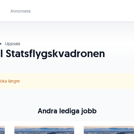
Annonsera
•
Uppsala
ll Statsflygskvadronen
 söka längre
Andra lediga jobb