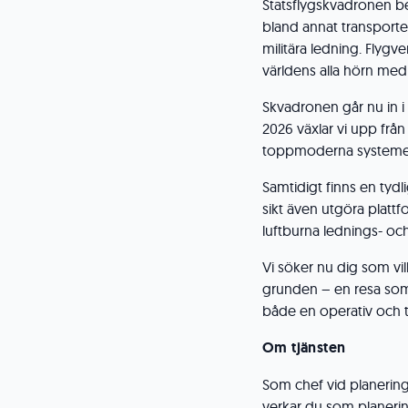
Statsflygskvadronen be
bland annat transporte
militära ledning. Flygv
världens alla hörn med
Skvadronen går nu in i
2026 växlar vi upp från
toppmoderna systemet
Samtidigt finns en tydli
sikt även utgöra platt
luftburna lednings- o
Vi söker nu dig som vi
grunden – en resa so
både en operativ och tak
Om tjänsten
Som chef vid planerin
verkar du som planeri