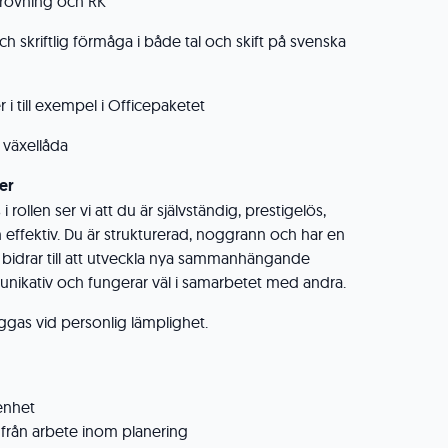
rövning och RK
 skriftlig förmåga i både tal och skift på svenska
i till exempel i Officepaketet
 växellåda
er
 i rollen ser vi att du är självständig, prestigelös,
 effektiv. Du är strukturerad, noggrann och har en
bidrar till att utveckla nya sammanhängande
unikativ och fungerar väl i samarbetet med andra.
ggas vid personlig lämplighet.
enhet
 från arbete inom planering