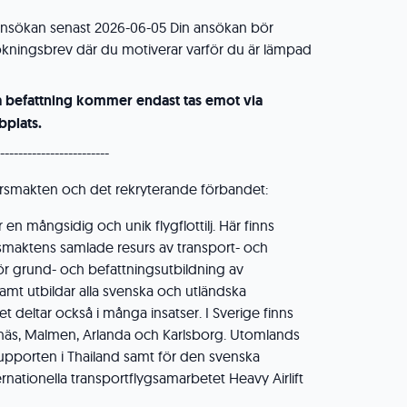
sökan senast 2026-06-05 Din ansökan bör
ökningsbrev där du motiverar varför du är lämpad
a befattning kommer endast tas emot via
plats.
------------------------
rsmakten och det rekryterande förbandet:
är en mångsidig och unik flygflottilj. Här finns
rsmaktens samlade resurs av transport- och
ör grund- och befattningsutbildning av
 samt utbildar alla svenska och utländska
t deltar också i många insatser. I Sverige finns
äs, Malmen, Arlanda och Karlsborg. Utomlands
supporten i Thailand samt för den svenska
rnationella transportflygsamarbetet Heavy Airlift