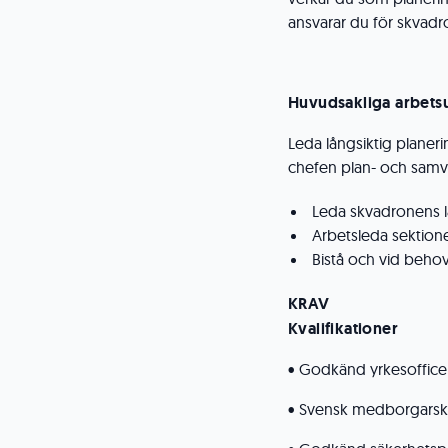
ansvarar du för skvadr
Huvudsakliga arbets
Leda långsiktig planer
chefen plan- och samv
Leda skvadronens l
Arbetsleda sektion
Bistå och vid beho
KRAV
Kvalifikationer
• Godkänd yrkesofficer
• Svensk medborgars