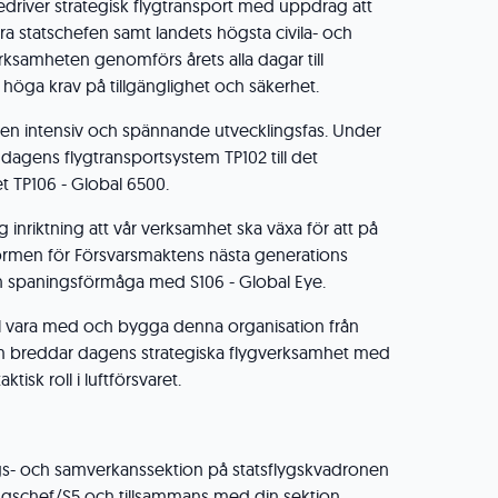
driver strategisk flygtransport med uppdrag att
ra statschefen samt landets högsta civila- och
erksamheten genomförs årets alla dagar till
 höga krav på tillgänglighet och säkerhet.
 en intensiv och spännande utvecklingsfas. Under
 dagens flygtransportsystem TP102 till det
 TP106 - Global 6500.
g inriktning att vår verksamhet ska växa för att på
formen för Försvarsmaktens nästa generations
ch spaningsförmåga med S106 - Global Eye.
ll vara med och bygga denna organisation från
m breddar dagens strategiska flygverksamhet med
tisk roll i luftförsvaret.
gs- och samverkanssektion på statsflygskvadronen
ngschef/S5 och tillsammans med din sektion