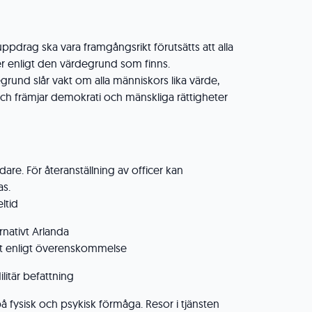
ppdrag ska vara framgångsrikt förutsätts att alla
 enligt den värdegrund som finns.
rund slår vakt om alla människors lika värde,
 och främjar demokrati och mänskliga rättigheter
idare. För återanställning av officer kan
as.
ltid
rnativt Arlanda
ast enligt överenskommelse
ilitär befattning
å fysisk och psykisk förmåga. Resor i tjänsten