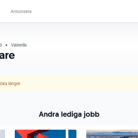
Annonsera
id
•
Västerås
are
 söka längre
Andra lediga jobb