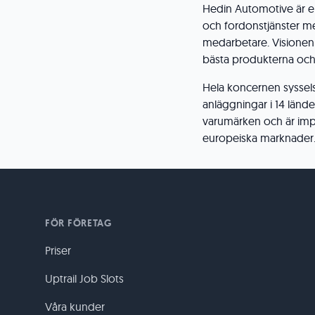
Hedin Automotive är en
och fordonstjänster m
medarbetare. Visionen 
bästa produkterna och
Hela koncernen syssels
anläggningar i 14 länd
varumärken och är impor
europeiska marknader
FÖR FÖRETAG
Priser
Uptrail Job Slots
Våra kunder