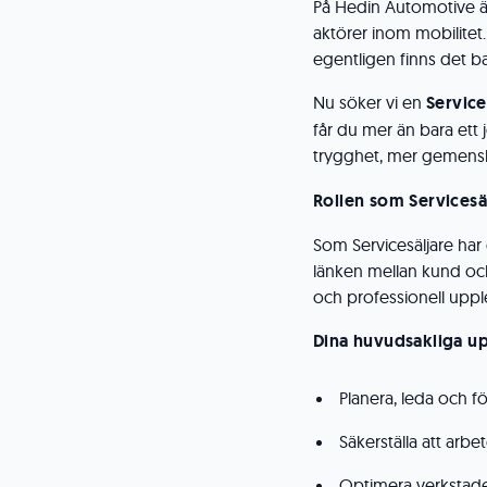
På Hedin Automotive är
aktörer inom mobilitet.
egentligen finns det ba
Nu söker vi en
Service
får du mer än bara ett 
trygghet, mer gemensk
Rollen som Servicesä
Som Servicesäljare har d
länken mellan kund och
och professionell upplev
Dina huvudsakliga up
Planera, leda och f
Säkerställa att arbe
Optimera verkstaden