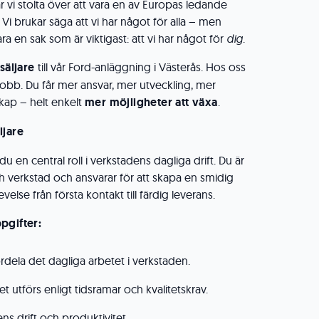
 vi stolta över att vara en av Europas ledande
 Vi brukar säga att vi har något för alla – men
ra en sak som är viktigast: att vi har något för
dig
.
säljare
till vår Ford-anläggning i Västerås. Hos oss
jobb. Du får mer ansvar, mer utveckling, mer
ap – helt enkelt
mer möjligheter att växa
.
ljare
u en central roll i verkstadens dagliga drift. Du är
 verkstad och ansvarar för att skapa en smidig
else från första kontakt till färdig leverans.
pgifter:
ördela det dagliga arbetet i verkstaden.
tet utförs enligt tidsramar och kvalitetskrav.
s drift och produktivitet.