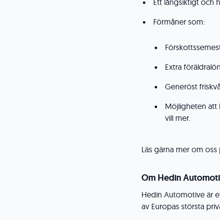
Ett långsiktigt och 
Förmåner som:
Förskottssemes
Extra föräldralö
Generöst friskv
Möjligheten att 
vill mer.
Läs gärna mer om oss
Om Hedin Automot
Hedin Automotive är et
av Europas största pri