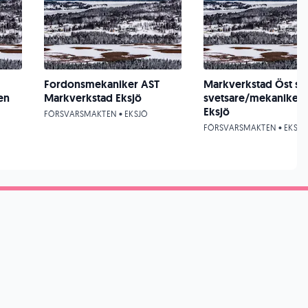
Fordonsmekaniker AST
Markverkstad Öst sö
en
Markverkstad Eksjö
svetsare/mekaniker ti
Eksjö
FÖRSVARSMAKTEN • EKSJÖ
FÖRSVARSMAKTEN • EKSJÖ