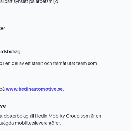
hållbart synsätt på arbetsmiljö.
ter
n
årdsbidrag
bli en del av ett starkt och framåtlutat team som
 på
www.hedinautomotive.se
.
ive
t dotterbolag till Hedin Mobility Group som är en
vatägda mobilitetsleverantörer.