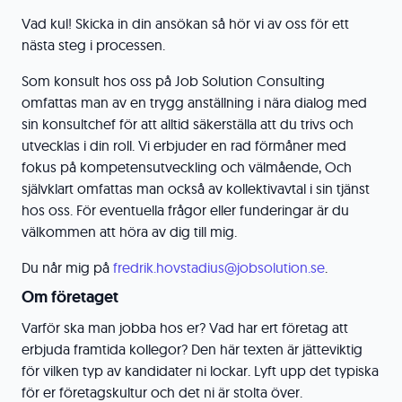
Vad kul! Skicka in din ansökan så hör vi av oss för ett
nästa steg i processen.
Som konsult hos oss på Job Solution Consulting
omfattas man av en trygg anställning i nära dialog med
sin konsultchef för att alltid säkerställa att du trivs och
utvecklas i din roll. Vi erbjuder en rad förmåner med
fokus på kompetensutveckling och välmående, Och
självklart omfattas man också av kollektivavtal i sin tjänst
hos oss. För eventuella frågor eller funderingar är du
välkommen att höra av dig till mig.
Du når mig på
fredrik.hovstadius@jobsolution.se
.
Om företaget
Varför ska man jobba hos er? Vad har ert företag att
erbjuda framtida kollegor? Den här texten är jätteviktig
för vilken typ av kandidater ni lockar. Lyft upp det typiska
för er företagskultur och det ni är stolta över.