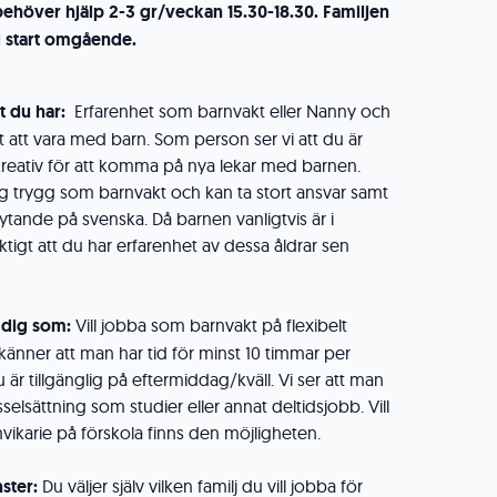
behöver hjälp 2-3 gr/veckan 15.30-18.30. Familjen
d start omgående.
t du har:
Erfarenhet som barnvakt eller Nanny och
igt att vara med barn. Som person ser vi att du är
 kreativ för att komma på nya lekar med barnen.
dig trygg som barnvakt och kan ta stort ansvar samt
ytande på svenska. Då barnen vanligtvis är i
iktigt att du har erfarenhet av dessa åldrar sen
r dig som:
Vill jobba som barnvakt på flexibelt
nner att man har tid för minst 10 timmar per
 är tillgänglig på eftermiddag/kväll. Vi ser att man
ysselsättning som studier eller annat deltidsjobb. Vill
ikarie på förskola finns den möjligheten.
ster:
Du väljer själv vilken familj du vill jobba för