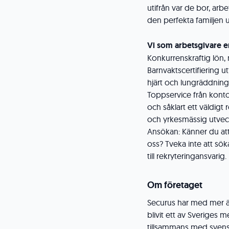
utifrån var de bor, arbe
den perfekta familjen u
Vi som arbetsgivare e
Konkurrenskraftig lön,
Barnvaktscertifiering 
hjärt och lungräddning
Toppservice från kontor
och såklart ett väldigt 
och yrkesmässig utveck
Ansökan: Känner du att
oss? Tveka inte att söka
till rekryteringansvari
Om företaget
Securus har med mer ä
blivit ett av Sveriges
tillsammans med svens