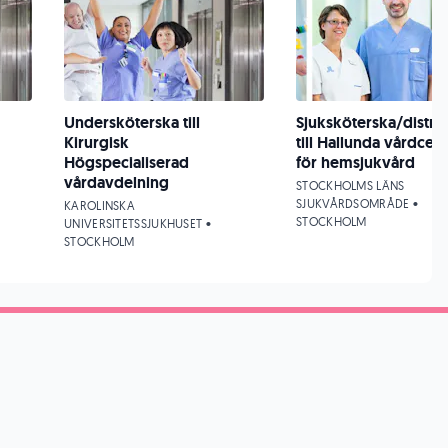
Undersköterska till
Sjuksköterska/distri
Kirurgisk
till Hallunda vårdcent
Högspecialiserad
för hemsjukvård
vårdavdelning
STOCKHOLMS LÄNS
SJUKVÅRDSOMRÅDE •
KAROLINSKA
STOCKHOLM
UNIVERSITETSSJUKHUSET •
STOCKHOLM