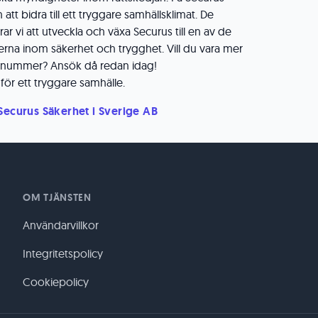
att bidra till ett tryggare samhällsklimat. De
 vi att utveckla och växa Securus till en av de
rna inom säkerhet och trygghet. Vill du vara mer
ngsnummer? Ansök då redan idag!
ör ett tryggare samhälle.
 Securus Säkerhet i Sverige AB
OM TJÄNSTEN
Användarvillkor
Integritetspolicy
Cookiepolicy