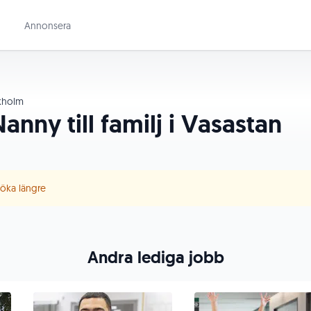
Annonsera
kholm
nny till familj i Vasastan
 söka längre
Andra lediga jobb