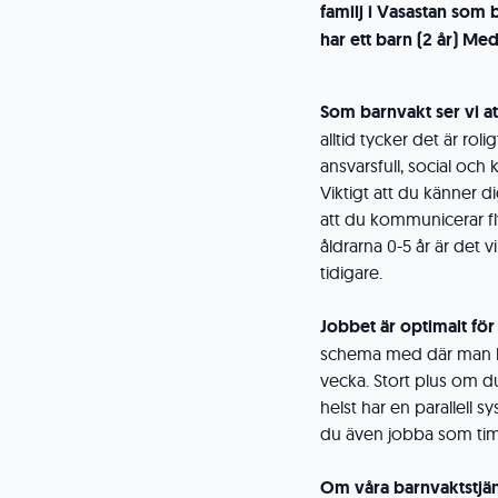
familj i Vasastan som 
har ett barn (2 år) Me
Som barnvakt ser vi at
alltid tycker det är rol
ansvarsfull, social och
Viktigt att du känner 
att du kommunicerar fl
åldrarna 0-5 år är det v
tidigare.
Jobbet är optimalt fö
schema med där man kä
vecka. Stort plus om du
helst har en parallell s
du även jobba som timv
Om våra barnvaktstjän