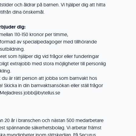
tstider och åldrar på barnen. Vi hjälper dig att hitta
tifrån dina önskemål.
rbjuder dig:
 mellan 110-150 kronor per timme,
utformad av specialpedagoger med tillhörande
sutbildning.
et som hjälper dig vid frågor eller funderingar
roligt extrajobb med stora möjligheter till personlig
ling.
 du är rätt person att jobba som barnvakt hos
! Skicka in din barnvaktsansökan eller ställ frågor
g. Mejladress jobb@bytellus.se
n 20 år i branschen och nästan 500 medarbetare
 mest spännande säkerhetsbolag. Vi arbetar främst
ka myndigheter inom rättskedjan. På Securus