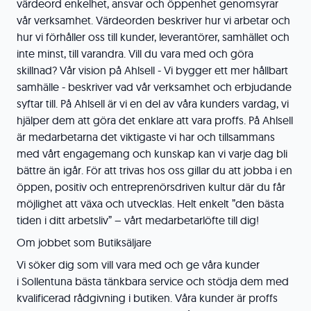
värdeord enkelhet, ansvar och öppenhet genomsyrar
vår verksamhet. Värdeorden beskriver hur vi arbetar och
hur vi förhåller oss till kunder, leverantörer, samhället och
inte minst, till varandra. Vill du vara med och göra
skillnad? Vår vision på Ahlsell - Vi bygger ett mer hållbart
samhälle - beskriver vad vår verksamhet och erbjudande
syftar till. På Ahlsell är vi en del av våra kunders vardag, vi
hjälper dem att göra det enklare att vara proffs. På Ahlsell
är medarbetarna det viktigaste vi har och tillsammans
med vårt engagemang och kunskap kan vi varje dag bli
bättre än igår. För att trivas hos oss gillar du att jobba i en
öppen, positiv och entreprenörsdriven kultur där du får
möjlighet att växa och utvecklas. Helt enkelt ”den bästa
tiden i ditt arbetsliv” – vårt medarbetarlöfte till dig!
Om jobbet som Butiksäljare
Vi söker dig som vill vara med och ge våra kunder
i Sollentuna bästa tänkbara service och stödja dem med
kvalificerad rådgivning i butiken. Våra kunder är proffs