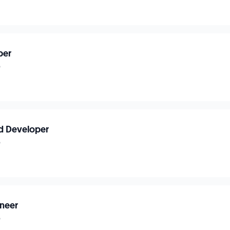
per
p
d Developer
p
neer
p