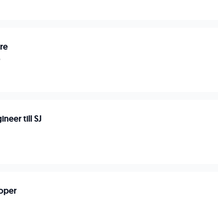
re
p
neer till SJ
oper