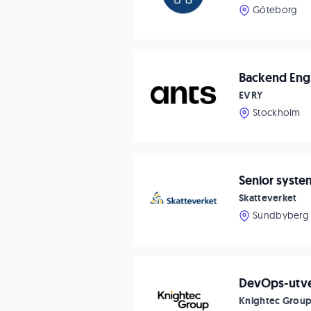
Göteborg
Backend Eng
EVRY
Stockholm
Senior syste
Skatteverket
Sundbyberg
DevOps-utve
Knightec Grou