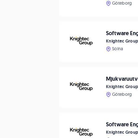
Göteborg
Software En
Knightec Grou
Solna
Mjukvaruutve
Knightec Grou
Göteborg
Software En
Knightec Grou