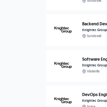
Sundsvall
Backend Dev
Knightec Grou
Sundsvall
Software En
Knightec Grou
Västerås
DevOps Engi
Knightec Grou
Solna