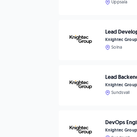
Uppsala
Lead Develo
Knightec Grou
Solna
Lead Backen
Knightec Grou
Sundsvall
DevOps Engi
Knightec Grou