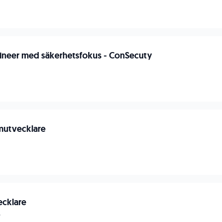
ineer med säkerhetsfokus - ConSecuty
mutvecklare
cklare
p