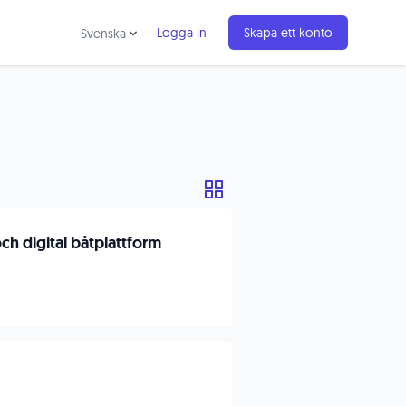
Logga in
Skapa ett konto
Svenska
h digital båtplattform