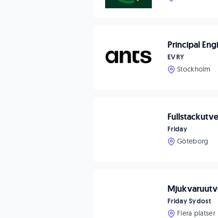
Principal Engi
EVRY
Stockholm
Fullstackutv
Friday
Göteborg
Mjukvaruutve
Friday Sydost
Flera platser