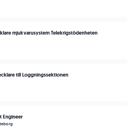
klare mjukvarusystem Telekrigstödenheten
n
klare till Loggningssektionen
n
t Engineer
öteborg