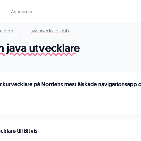
Annonsera
re jobb
java utvecklare jobb
 java utvecklare
tackutvecklare på Nordens mest älskade navigationsapp oc
lare till Bitvis