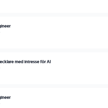
gineer
p
cklare med intresse för AI
p
gineer
p