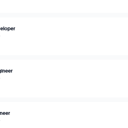
eloper
p
gineer
p
neer
p