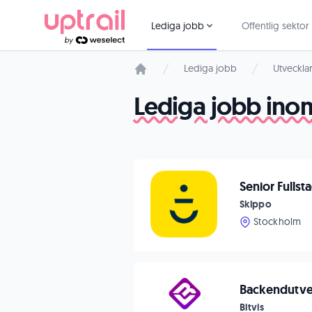
Lediga jobb
Offentlig sektor
Lediga jobb
Utveckla
Startsida
Lediga jobb inom
Senior Fulls
Skippo
Stockholm
Backendutveck
Bitvis