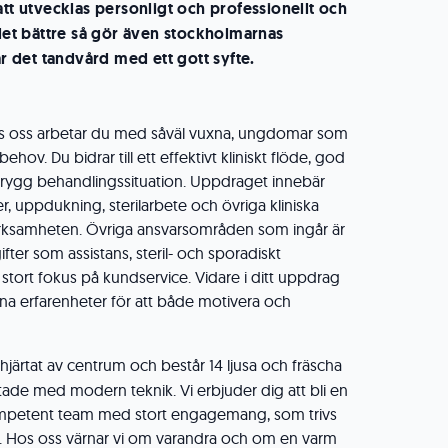
att utvecklas personligt och professionellt och
 det bättre så gör även stockholmarnas
ar det tandvård med ett gott syfte.
s oss arbetar du med såväl vuxna, ungdomar som
hov. Du bidrar till ett effektivt kliniskt flöde, god
trygg behandlingssituation. Uppdraget innebär
r, uppdukning, sterilarbete och övriga kliniska
verksamheten. Övriga ansvarsområden som ingår är
ter som assistans, steril- och sporadiskt
tort fokus på kundservice. Vidare i ditt uppdrag
na erfarenheter för att både motivera och
i hjärtat av centrum och består 14 ljusa och fräscha
ade med modern teknik. Vi erbjuder dig att bli en
kompetent team med stort engagemang, som trivs
k. Hos oss värnar vi om varandra och om en varm