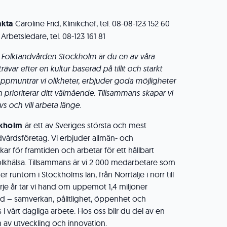
akta
Caroline Frid, Klinikchef, tel. 08-08-123 152 60
Arbetsledare, tel. 08-123 161 81
Folktandvården Stockholm är du en av våra
trävar efter en kultur baserad på tillit och starkt
pmuntrar vi olikheter, erbjuder goda möjligheter
ch prioriterar ditt välmående. Tillsammans skapar vi
vs och vill arbeta länge.
ckholm
är ett av Sveriges största och mest
vårdsföretag. Vi erbjuder allmän- och
kar för framtiden och arbetar för ett hållbart
lkhälsa. Tillsammans är vi 2 000 medarbetare som
er runtom i Stockholms län, från Norrtälje i norr till
je år tar vi hand om uppemot 1,4 miljoner
rd – samverkan, pålitlighet, öppenhet och
 vårt dagliga arbete. Hos oss blir du del av en
 av utveckling och innovation.