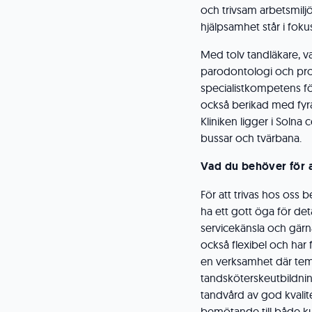
och trivsam arbetsmilj
hjälpsamhet står i foku
Med tolv tandläkare, va
parodontologi och pro
specialistkompetens för
också berikad med fyr
Kliniken ligger i Solna
bussar och tvärbana.
Vad du behöver för a
För att trivas hos oss
ha ett gott öga för deta
servicekänsla och gärna 
också flexibel och har f
en verksamhet där temp
tandsköterskeutbildnin
tandvård av god kvalitet
bemötande till både ku