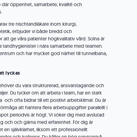
ö där öppenhet, samarbete, kvalité och
s.
rav tre nischtandläkare inom kirurgi,
tetik, erbjuder vi både bredd och
 att ge våra patienter högkvalitativ vård. Solna är
a tandhygienister i nära samarbete med teamen.
 centrum och har mycket god närhet till tunnelbana,
tt lyckas
 behöver du vara strukturerad, ansvarstagande och
ljer. Du tycker om att arbeta i team, har en stark
och ofta bidrar till ett positivt arbetsklimat. Du är
örmåga att hantera flera arbetsuppgifter parallellt i
ot periodvis är högt. Vi söker dig med avslutad
g och och gärna med erfarenhet. För dig är
 en självklarhet, liksom ett professionellt
nder och kollegor. Du håller en hög servicenivå