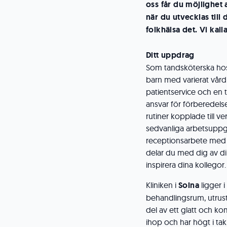
oss får du möjlighet 
när du utvecklas till
folkhälsa det.
Vi kall
Ditt uppdrag
Som tandsköterska ho
barn med varierat vårdbe
patientservice och en 
ansvar för förberedelse
rutiner kopplade till 
sedvanliga arbetsuppgif
receptionsarbete med s
delar du med dig av di
inspirera dina kollegor.
Kliniken i
Solna
ligger 
behandlingsrum, utrust
del av ett glatt och 
ihop och har högt i ta