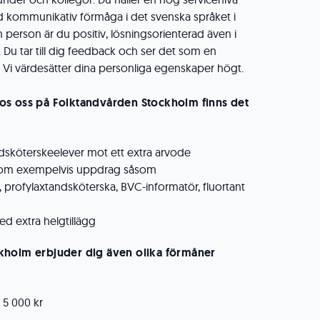
 kommunikativ förmåga i det svenska språket i
m person är du positiv, lösningsorienterad även i
 Du tar till dig feedback och ser det som en
s. Vi värdesätter dina personliga egenskaper högt.
os oss på Folktandvården Stockholm finns det
ndsköterskeelever mot ett extra arvode
inom exempelvis uppdrag såsom
 profylaxtandsköterska, BVC-informatör, fluortant
d extra helgtillägg
kholm erbjuder dig även olika förmåner
 5 000 kr