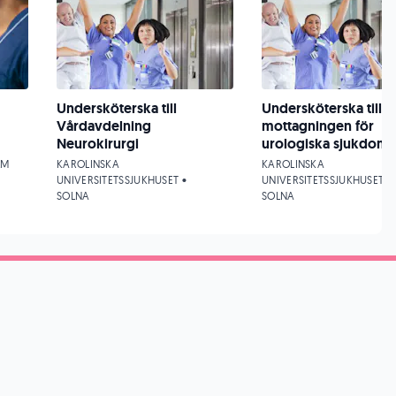
Undersköterska till
Undersköterska till
Vårdavdelning
mottagningen för
Neurokirurgi
urologiska sjukdoma
LM
KAROLINSKA
KAROLINSKA
UNIVERSITETSSJUKHUSET •
UNIVERSITETSSJUKHUSET •
SOLNA
SOLNA