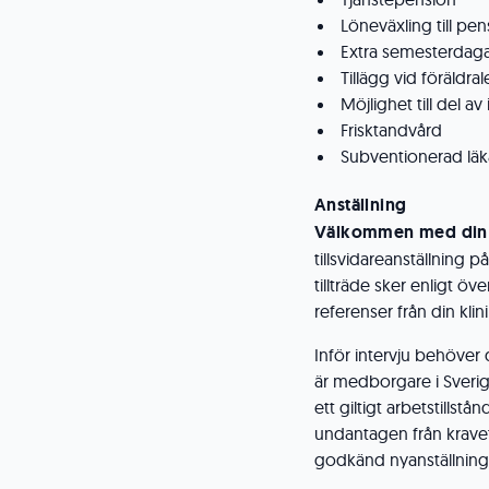
Löneväxling till pen
Extra semesterdagar 
Tillägg vid föräldra
Möjlighet till del a
Frisktandvård
Subventionerad läk
Anställning
Välkommen med din a
tillsvidareanställning 
tillträde sker enligt ö
referenser från din klin
Inför intervju behöver
är medborgare i Sverig
ett giltigt arbetstillst
undantagen från kravet. 
godkänd nyanställnin