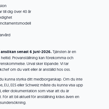
sion
till dig över 40 år
ledighet
v incitamentsmodell
arvård
nsökan senast 6 juni-2026.
Tjänsten är en
på heltid. Provanställning kan förekomma och
verenskommelse. Urval sker löpande. Vi tar
ikchef om du varit eller är anställd hos oss.
 du kunna styrka ditt medborgarskap. Om du inte
e, EU, EES eller Schweiz måste du kunna visa upp
ånd, eller dokumentation som visar att du är
För att bli aktuell för anställning krävs även en
gsundersökning.