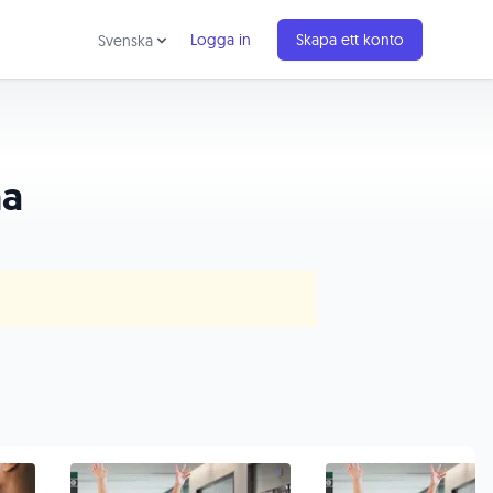
Logga in
Skapa ett konto
Svenska
na