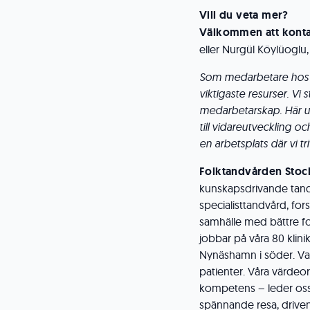
Vill du veta mer?
Välkommen att kont
eller Nurgül Köylüoglu, 
Som medarbetare hos 
viktigaste resurser. Vi s
medarbetarskap. Här up
till vidareutveckling o
en arbetsplats där vi tri
Folktandvården Sto
kunskapsdrivande tand
specialisttandvård, fors
samhälle med bättre fo
jobbar på våra 80 klinik
Nynäshamn i söder. Var
patienter. Våra värdeo
kompetens – leder oss i
spännande resa, driven