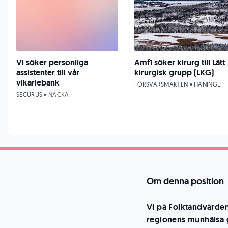
Vi söker personliga
Amf1 söker kirurg till Lätt
assistenter till vår
kirurgisk grupp (LKG)
vikariebank
FÖRSVARSMAKTEN • HANINGE
SECURUS • NACKA
Om denna position
Vi på Folktandvården
regionens munhälsa 