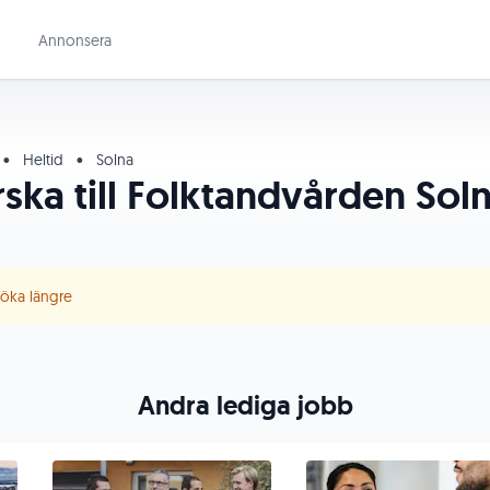
Annonsera
•
Heltid
•
Solna
ska till Folktandvården Sol
 söka längre
Andra lediga jobb