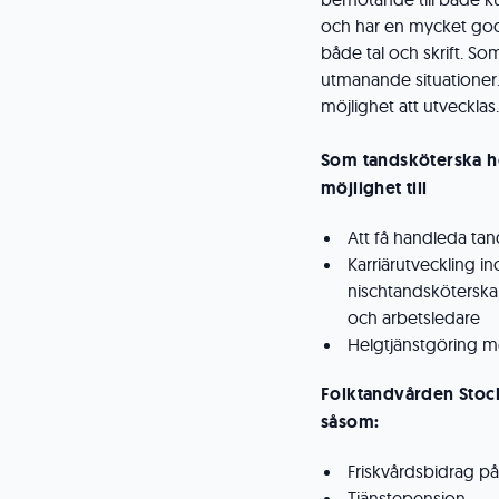
och har en mycket god
både tal och skrift. So
utmanande situationer.
möjlighet att utveckla
Som tandsköterska h
möjlighet till
Att få handleda ta
Karriärutveckling 
nischtandsköterska,
och arbetsledare
Helgtjänstgöring me
Folktandvården Stoc
såsom:
Friskvårdsbidrag på
Tjänstepension